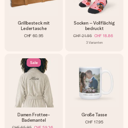
Grillbesteck mit
Socken – Vollflächig
Ledertasche
bedruckt
CHF 60.95
CHF 21.95
CHF 18.86
3
Varianten
Sale
Damen Frottee-
Große Tasse
Bademantel
CHF 17.95
CHF 65.95
CHF 59.36