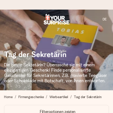
DE
Heute bestellt, in 1 Werktag verschickt
Wir bereiten dein Geschenk sorgfältig vor und schicken es
blitzschnell – damit du es genau zum richtigen Zeitpunkt
überreichen kannst, wenn es am meisten zählt.
Tag der Sekretärin
Die beste Sekretärin? Überrasche sie mit einem
4,7 (basierend auf +15.000 Bewertungen)
einzigartigen Geschenk! Finde personalisierte
Unsere Geschenke begeistern. Kunden bewerten uns mit
Geschenke für Sekretärinnen. Z.B. gravierte Teegläser
4,7 bei Google Reviews (Gesamtergebnis aller Länder, in
oder Schokolade mit Botschaft, von Ihnen entworfen.
die wir versenden).
Home
Firmengeschenke
Werbeartikel
Tag der Sekretärin
Mit Liebe gemacht, im Handumdrehen
Filteroptionen zeigen