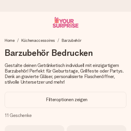
Heute bestellt, in 1 Werktag verschickt
Home
Küchenaccessoires
Barzubehör
Wir bereiten dein Geschenk sorgfältig vor und schicken es
blitzschnell – damit du es genau zum richtigen Zeitpunkt
Barzubehör Bedrucken
überreichen kannst, wenn es am meisten zählt.
Gestalte deinen Getränketisch individuell mit einzigartigem
Barzubehör! Perfekt für Geburtstage, Grillfeste oder Partys.
Denk an gravierte Gläser, personalisierte Flaschenöffner,
4,7 (basierend auf +15.000 Bewertungen)
stilvolle Untersetzer und mehr!
Unsere Geschenke begeistern. Kunden bewerten uns mit
4,7 bei Google Reviews (Gesamtergebnis aller Länder, in
die wir versenden).
Filteroptionen zeigen
11
Geschenke
Mit Liebe gemacht, im Handumdrehen