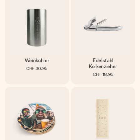
Erstelle etwas Einzigartiges in wenigen Schritten – mit
ihrem Namen, deinem Foto oder einer Nachricht von
Herzen. Kein Stress, nur pure Liebe für den perfekten
Moment.
Weinkühler
Edelstahl
Korkenzieher
CHF 30.95
CHF 18.95