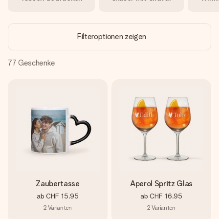
Erstelle etwas Einzigartiges in wenigen Schritten – mit
ihrem Namen, deinem Foto oder einer Nachricht von
Herzen. Kein Stress, nur pure Liebe für den perfekten
Moment.
Filteroptionen zeigen
77
Geschenke
Zaubertasse
Aperol Spritz Glas
ab
CHF 15.95
ab
CHF 16.95
2
Varianten
2
Varianten