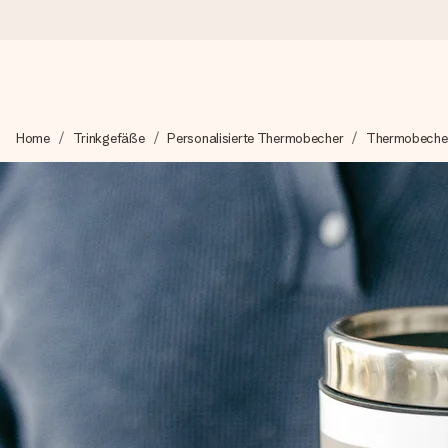
Heute bestellt, in 1 Werktag verschickt
Home
Trinkgefäße
Personalisierte Thermobecher
Thermobeche
Wir bereiten dein Geschenk sorgfältig vor und schicken es bli
4,7 (basierend auf +15.000 Bewertungen)
Unsere Geschenke begeistern. Kunden bewerten uns mit 4,7 be
Mit Liebe gemacht, im Handumdrehen
Erstelle etwas Einzigartiges in wenigen Schritten – mit ihre