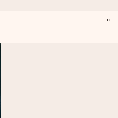
DE
annst, wenn es am meisten zählt.
den).
 nur pure Liebe für den perfekten Moment.