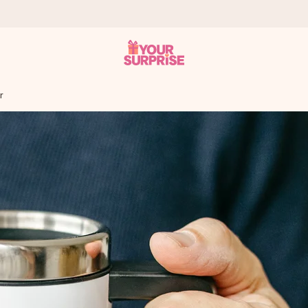
r
tzschnell – damit du es genau zum richtigen Zeitpunkt überreichen k
i Google Reviews (Gesamtergebnis aller Länder, in die wir versen
m Namen, deinem Foto oder einer Nachricht von Herzen. Kein Stress,