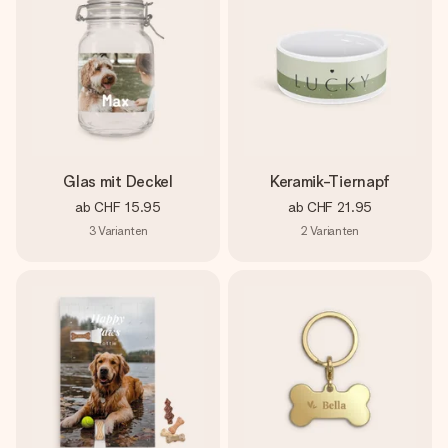
Erstelle etwas Einzigartiges in wenigen Schritten – mit
ihrem Namen, deinem Foto oder einer Nachricht von
Herzen. Kein Stress, nur pure Liebe für den perfekten
Moment.
Glas mit Deckel
Keramik-Tiernapf
ab
CHF 15.95
ab
CHF 21.95
3
Varianten
2
Varianten