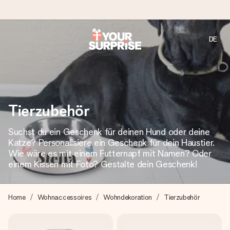
DE
Heute bestellt, in 1 Werktag verschickt
Wir bereiten dein Geschenk sorgfältig vor und schicken es
blitzschnell – damit du es genau zum richtigen Zeitpunkt
überreichen kannst, wenn es am meisten zählt.
Tierzubehör
Suchst du ein Geschenk für deinen Hund oder deine
4,7 (basierend auf +15.000 Bewertungen)
Katze? Personalisiere ein Geschenk für dein Haustier.
Unsere Geschenke begeistern. Kunden bewerten uns mit
Wie wäre es mit einem Futternapf mit Namen? Oder
4,7 bei Google Reviews (Gesamtergebnis aller Länder, in
einem Kissen mit Foto? Gestalte dein Geschenk!
die wir versenden).
Home
Wohnaccessoires
Wohndekoration
Tierzubehör
Mit Liebe gemacht, im Handumdrehen