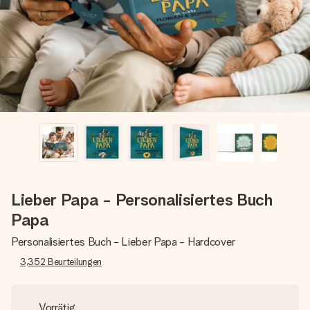
Erstelle etwas Einzigartiges in wenigen Schritten – mit
ihrem Namen, deinem Foto oder einer Nachricht von
Herzen. Kein Stress, nur pure Liebe für den perfekten
Moment.
Lieber Papa - Personalisiertes Buch
Papa
Personalisiertes Buch - Lieber Papa - Hardcover
3,352
Beurteilungen
Vorrätig