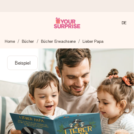
DE
Heute bestellt, in 1 Werktag verschickt
Home
Bücher
Bücher Erwachsene
Lieber Papa
Wir bereiten dein Geschenk sorgfältig vor und schicken es
blitzschnell – damit du es genau zum richtigen Zeitpunkt
überreichen kannst, wenn es am meisten zählt.
Beispiel
4,7 (basierend auf +15.000 Bewertungen)
Unsere Geschenke begeistern. Kunden bewerten uns mit
4,7 bei Google Reviews (Gesamtergebnis aller Länder, in
die wir versenden).
Mit Liebe gemacht, im Handumdrehen