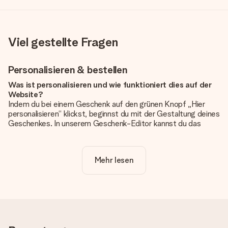
Viel gestellte Fragen
Personalisieren & bestellen
Was ist personalisieren und wie funktioniert dies auf der
Website?
Indem du bei einem Geschenk auf den grünen Knopf „Hier
personalisieren“ klickst, beginnst du mit der Gestaltung deines
Geschenkes. In unserem Geschenk-Editor kannst du das
Geschenk komplett nach Wunsch mit deinem eigenen Foto
und/oder Text gestalten. Wenn du möchtest, wählst du auch
noch eines unserer angebotenen Designs, um deinem
Mehr lesen
Geschenk die perfekte Ausstrahlung zu verleihen.
Ist die Personalisierung im Preis enthalten?
Der auf der Website angezeigte Preis ist inklusive der
Personalisierung. So ist und bleibt es übersichtlich!
Hat mein Foto die richtige Qualität?