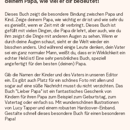
deinem Papa, wie viel er dir bedeutet!
Dieses Buch zeigt die besondere Bindung zwischen Papa und
Kind. Zeige deinem Papa, wie wichtig er dir ist und wie sehr du
es genießt, wenn er Zeit mit dir verbringt. Dieses Buch ist
gefüllt mit vielen Dingen, die Papa dir lehrt, aber auch, wie du
ihm zeigst die Dinge mit anderen Augen zu sehen. Wenn er
durch deine Augen schaut, sieht er die Welt wieder ein
bisschen anders. Und während einige Leute denken, dein Vater
sei ein ganz normaler Mann, weißt du, dass er in Wirklichkeit ein
echter Held ist! Eine sehr
persönliches Buch
, speziell
angefertigt für den besten (deinen) Papa.
Gib die Namen der Kinder und des Vaters in unseren Editor
ein. Es gibt auch Platz für ein schönes Foto mit allen und
sogar auf eine süße Nachricht musst du nicht verzichten. Das
Buch "Lieber Papa" ist ein fantastisches Geschenk von
Kindern für ihren Papa zum Beispiel zum Geburtstag, zum
Vatertag oder einfach so. Mit wunderschönen Illustrationen
von Lucy Tapper und einem robusten Hardcover-Einband.
Gestalte schnell dieses besondere Buch für einen besonderen
Papa!