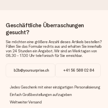
dem Geschenk vermeldet. Du kannst darauf vertrauen, dass
eine fristgerechte Lieferung durch unsere Lieferdienste
erfolgt.
Welche Lieferoptionen stehen zur Verfügung?
Geschäftliche Überraschungen
Derzeit können wir (noch) keine verschiedenen Lieferoptionen
anbieten. Das Geschenk, das bestellt wird, wird als Paket oder
gesucht?
Päckchen versendet. Möchtest du wissen, ob es als Paket
oder Päckchen geliefert wird, kontaktiere bitte unseren
Sie möchten eine größere Anzahl dieses Artikels bestellen?
Kundenservice.
Füllen Sie das Formular rechts aus und erhalten Sie innerhalb
von 24 Stunden ein Angebot. Wir sind an Werktagen von
Zahlung
08.30 - 17.00 Uhr telefonisch für Sie erreichbar.
Wie kann ich meine Bestellung bezahlen?
Wir bieten die folgenden Zahlungsoptionen an: Vorauskasse
mit normaler Überweisung, Sofortüberweisung, Paypal,
b2b@yoursurprise.ch
+41 56 588 02 84
Kreditkarte oder auf Rechnung über Klarna. Bei einer
manuellen Überweisung verlängert sich die Lieferzeit des
Geschenks jedoch um 3 Werktage.
Jedes Geschenk mit einer einzigartigen Personalisierung
Geschenk empfangen
Einfach Großbestellungen aufzugeben
Was, wenn das Geschenk meine Erwartungen nicht
Weltweiter Versand
erfüllt?