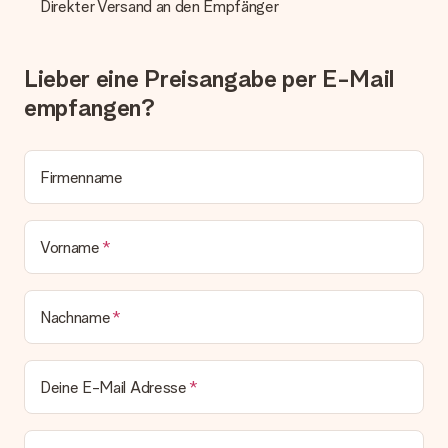
Sollte das Geschenk wider Erwarten deine Erwartungen nicht
Direkter Versand an den Empfänger
erfüllen, bitten wir dich, unseren Kundenservice zu
kontaktieren. Dort wird dir umgehend ein passender
Lösungsvorschlag unterbreitet.
Lieber eine Preisangabe per E-Mail
Wird die Rechnung mit der Bestellung mitverschickt?
empfangen?
Alle Lieferungen erfolgen ohne Rechnung und/oder
Lieferschein. Die Rechnung zu deiner Bestellung erhältst du
zeitgleich mit der Bestätigungsmail und kannst sie jederzeit in
deinem MySurprise Account einsehen. Du kannst das
Firmenname
Geschenk also direkt beim Empfänger liefern lassen und es
bleibt eine echte Überraschung!
Vorname
Nachname
Deine E-Mail Adresse