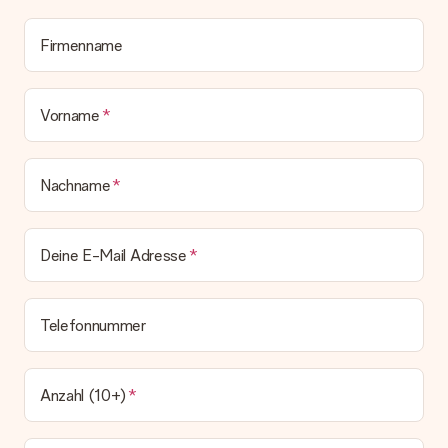
Wird die Rechnung mit der Bestellung mitverschickt?
Alle Lieferungen erfolgen ohne Rechnung und/oder
Lieferschein. Die Rechnung zu deiner Bestellung erhältst du
Firmenname
zeitgleich mit der Bestätigungsmail und kannst sie jederzeit in
deinem MySurprise Account einsehen. Du kannst das
Geschenk also direkt beim Empfänger liefern lassen und es
Vorname
bleibt eine echte Überraschung!
Nachname
Deine E-Mail Adresse
Telefonnummer
Anzahl (10+)