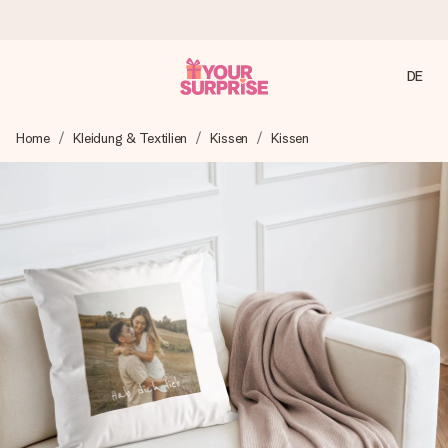
DE
Heute bestellt, in 1 Werktag verschickt
Home
Kleidung & Textilien
Kissen
Kissen
Wir bereiten dein Geschenk sorgfältig vor und schicken es
blitzschnell – damit du es genau zum richtigen Zeitpunkt
überreichen kannst, wenn es am meisten zählt.
4,7 (basierend auf +15.000 Bewertungen)
Unsere Geschenke begeistern. Kunden bewerten uns mit
4,7 bei Google Reviews (Gesamtergebnis aller Länder, in
die wir versenden).
Mit Liebe gemacht, im Handumdrehen