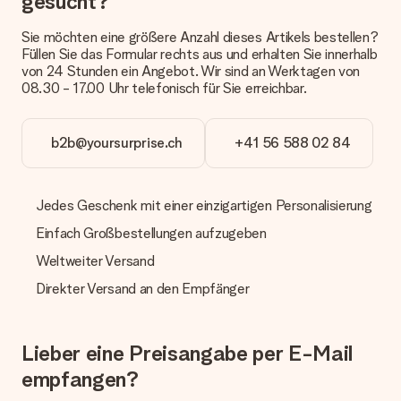
gesucht?
Derzeit können wir (noch) keine verschiedenen Lieferoptionen
anbieten. Das Geschenk, das bestellt wird, wird als Paket oder
Sie möchten eine größere Anzahl dieses Artikels bestellen?
Päckchen versendet. Möchtest du wissen, ob es als Paket
Füllen Sie das Formular rechts aus und erhalten Sie innerhalb
oder Päckchen geliefert wird, kontaktiere bitte unseren
von 24 Stunden ein Angebot. Wir sind an Werktagen von
Kundenservice.
08.30 - 17.00 Uhr telefonisch für Sie erreichbar.
Zahlung
Wie kann ich meine Bestellung bezahlen?
b2b@yoursurprise.ch
+41 56 588 02 84
Wir bieten die folgenden Zahlungsoptionen an: Vorauskasse
mit normaler Überweisung, Sofortüberweisung, Paypal,
Kreditkarte oder auf Rechnung über Klarna. Bei einer
Jedes Geschenk mit einer einzigartigen Personalisierung
manuellen Überweisung verlängert sich die Lieferzeit des
Geschenks jedoch um 3 Werktage.
Einfach Großbestellungen aufzugeben
Geschenk empfangen
Weltweiter Versand
Was, wenn das Geschenk meine Erwartungen nicht
Direkter Versand an den Empfänger
erfüllt?
Sollte das Geschenk wider Erwarten deine Erwartungen nicht
erfüllen, bitten wir dich, unseren Kundenservice zu
Lieber eine Preisangabe per E-Mail
kontaktieren. Dort wird dir umgehend ein passender
Lösungsvorschlag unterbreitet.
empfangen?