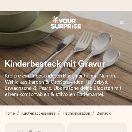
DE
Heute bestellt, in 1 Werktag verschickt
Wir bereiten dein Geschenk sorgfältig vor und schicken es
blitzschnell – damit du es genau zum richtigen Zeitpunkt
überreichen kannst, wenn es am meisten zählt.
Kinderbesteck mit Gravur
Kreiere einen besonderen Bademantel mit Namen.
4,7 (basierend auf +15.000 Bewertungen)
Wähle aus Farben & Größen – ideal für Babys,
Unsere Geschenke begeistern. Kunden bewerten uns mit
Erwachsene & Paare. Überrasche deine Liebsten mit
4,7 bei Google Reviews (Gesamtergebnis aller Länder, in
einem komfortablen & stilvollen Bademantel.
die wir versenden).
Home
Küchenaccessoires
Tischdekoration
Besteck
Mit Liebe gemacht, im Handumdrehen