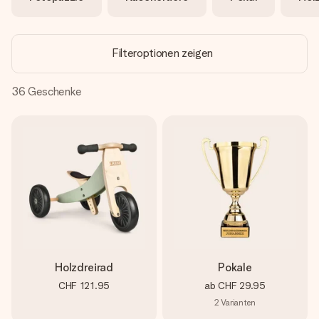
Erstelle etwas Einzigartiges in wenigen Schritten – mit
ihrem Namen, deinem Foto oder einer Nachricht von
Herzen. Kein Stress, nur pure Liebe für den perfekten
Moment.
Filteroptionen zeigen
36
Geschenke
Holzdreirad
Pokale
CHF 121.95
ab
CHF 29.95
2
Varianten