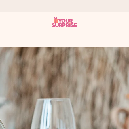
tzschnell – damit du es genau zum richtigen Zeitpunkt überreichen k
i Google Reviews (Gesamtergebnis aller Länder, in die wir versen
m Namen, deinem Foto oder einer Nachricht von Herzen. Kein Stress,