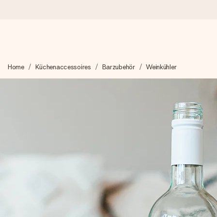
Heute bestellt, in 1 Werktag verschickt
Home
Küchenaccessoires
Barzubehör
Weinkühler
Wir bereiten dein Geschenk sorgfältig vor und schicken es bli
4,7 (basierend auf +15.000 Bewertungen)
Unsere Geschenke begeistern. Kunden bewerten uns mit 4,7 be
Mit Liebe gemacht, im Handumdrehen
Erstelle etwas Einzigartiges in wenigen Schritten – mit ihre