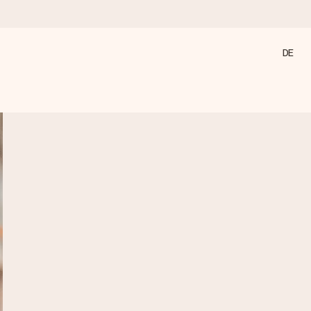
DE
annst, wenn es am meisten zählt.
den).
 nur pure Liebe für den perfekten Moment.