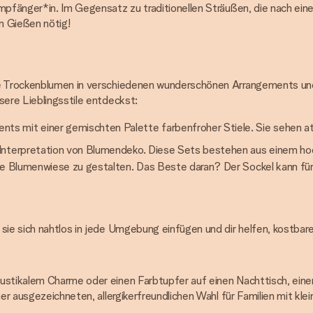
mpfänger*in. Im Gegensatz zu traditionellen Sträußen, die nach ein
n Gießen nötig!
re Trockenblumen in verschiedenen wunderschönen Arrangements und
sere Lieblingsstile entdeckst:
s mit einer gemischten Palette farbenfroher Stiele. Sie sehen at
e Interpretation von Blumendeko. Diese Sets bestehen aus einem hoc
ne Blumenwiese zu gestalten. Das Beste daran? Der Sockel kann für
 sie sich nahtlos in jede Umgebung einfügen und dir helfen, kostba
ustikalem Charme oder einen Farbtupfer auf einen Nachttisch, eine
ner ausgezeichneten, allergikerfreundlichen Wahl für Familien mit kle