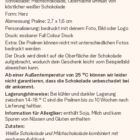
Schokolade: Milchschokolade, Oberfläche umhüllt von
köstlicher weißer Schokolade
Form: Herz
Abmessung Praline: 2,7 x 1,6 cm
Personalisierung: bedruckt mit deinem Foto, Bild oder Logo
Druck: essbarer Full Colour Druck
Extra: Die Pralinen können nicht mit unterschiedlichen Fotos
bedruckt werden
Der Druck wird direkt auf die Oberfläche der Schokolade
aufgebracht, wodurch dein Geschenk leicht vom Beispielbild
abweichen kann.
Ab einer Außentemperatur von 25 °C können wir leider
nicht garantieren, dass die Schokolade unbeschadet bei
dir ankommt.
Lagerungshinweise:
Bei kühler und dunkler Lagerung
zwischen 14-18 ° C sind die Pralinen bis zu 10 Wochen nach
Lieferung haltbar.
Information für Allergiker:
enthält Soja, Milch und kann
Spuren von Nüssen und Gluten enthalten
Zutaten:
Weiße Schokolade und Milchschokolade kombiniert mit
essbaren Aufdruck.