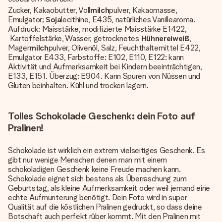
Zucker, Kakaobutter, Voll
milch
pulver, Kakaomasse,
Emulgator;
Soja
lecithine, E435, natürliches Vanillearoma.
Aufdruck: Maisstärke, modifizierte Maisstärke E1422,
Kartoffelstärke, Wasser, getrocknetes
Hühnereiweiß
,
Mager
milch
pulver, Olivenöl, Salz, Feuchthaltemittel E422,
Emulgator E433, Farbstoffe: E102, E110, E122: kann
Aktivität und Aufmerksamkeit bei Kindern beeinträchtigen,
E133, E151. Überzug: E904. Kann Spuren von Nüssen und
Gluten beinhalten. Kühl und trocken lagern.
Tolles Schokolade Geschenk: dein Foto auf
Pralinen!
Schokolade ist wirklich ein extrem vielseitiges Geschenk. Es
gibt nur wenige Menschen denen man mit einem
schokoladigen Geschenk keine Freude machen kann.
Schokolade eignet sich bestens als Überraschung zum
Geburtstag, als kleine Aufmerksamkeit oder weil jemand eine
echte Aufmunterung benötigt. Dein Foto wird in super
Qualität auf die köstlichen Pralinen gedruckt, so dass deine
Botschaft auch perfekt rüber kommt. Mit den Pralinen mit