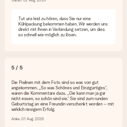
eine andere Bilddatei verwenden? Kontaktiere bitte unseren
Sarah, 02 Aug 2026
Kundenservice, dort wird dir gerne weitergeholfen, sodass du
dein Geschenk gestalten kannst!
Tut uns leid zu hören, dass Sie nur eine
Was, wenn die von mir gewünschte Farbe oder eine andere
Kühlpackung bekommen haben. Wir werden uns
Option nicht zur Verfügung steht?
direkt mit Ihnen in Verbindung setzen, um dies
Suchst du ein spezielles Geschenk oder ein Geschenk in einer
so schnell wie möglich zu lösen.
bestimmten Farbe aber wirst auf unserer Seite nicht fündig?
Kontaktiere bitte unseren Kundenservice, dort wird dir gerne
weitergeholfen!
Wie füge ich eine Geschenkkarte hinzu? Was genau ist
die Geschenkkarte?
5 / 5
In unserem Warenkorb bieten wie die Option „Gratis
Geschenkkarte“ an. Klicke diese Option an, wenn du diese
Karte mitschicken möchtest. Auf diese Karte kannst du eine
Die Pralinen mit dem Foto sind so was von gut
persönliche Nachricht schreiben, sodass der Empfänger genau
angekommen. „So was Schönes und Einzigartiges“,
weiß, von wem die Überraschung ist.
waren die Kommentare dazu. „Die kann man ja gar
nicht essen, so schön sind sie.“ Sie sind zum runden
Wird mein Geschenk in Geschenkpapier geliefert?
Geburtstag an eine Freundin verschenkt worden – mit
Derzeit bieten wir (noch) keinen Einpackservice. Aber unsere
wirklich riesigem Erfolg.
Geschenke werden in einer fröhlichen Versandverpackung
geliefert. Somit ist dein Geschenk automatisch zum
Anke, 01 Aug 2026
Verschenken bereit oder kann sofort an den Empfänger