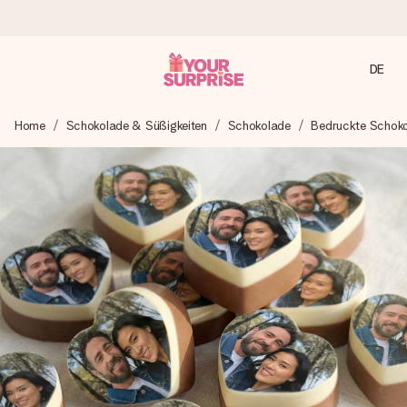
DE
Heute bestellt, in 1 Werktag verschickt
Home
Schokolade & Süßigkeiten
Schokolade
Bedruckte Schok
Wir bereiten dein Geschenk sorgfältig vor und schicken es
blitzschnell – damit du es genau zum richtigen Zeitpunkt
überreichen kannst, wenn es am meisten zählt.
4,7 (basierend auf +15.000 Bewertungen)
Unsere Geschenke begeistern. Kunden bewerten uns mit
4,7 bei Google Reviews (Gesamtergebnis aller Länder, in
die wir versenden).
Mit Liebe gemacht, im Handumdrehen