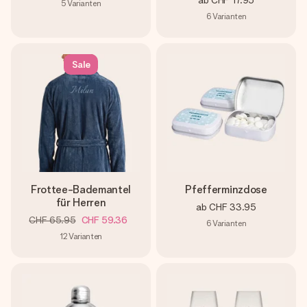
ab
CHF 17.95
5
Varianten
6
Varianten
Sale
Frottee-Bademantel
Pfefferminzdose
für Herren
ab
CHF 33.95
CHF 65.95
CHF 59.36
6
Varianten
12
Varianten