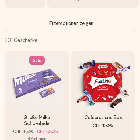
Erstelle etwas Einzigartiges in wenigen Schritten – mit
ihrem Namen, deinem Foto oder einer Nachricht von
Herzen. Kein Stress, nur pure Liebe für den perfekten
Moment.
Filteroptionen zeigen
231
Geschenke
Sale
Große Milka
Celebrations Box
Schokolade
CHF 15.95
CHF 36.95
CHF 33.26
4
Varianten