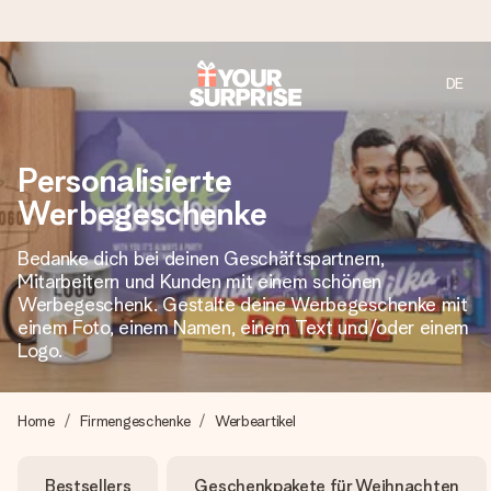
DE
Heute bestellt, in 1 Werktag verschickt
Wir bereiten dein Geschenk sorgfältig vor und schicken es
Personalisierte
blitzschnell – damit du es genau zum richtigen Zeitpunkt
überreichen kannst, wenn es am meisten zählt.
Werbegeschenke
Bedanke dich bei deinen Geschäftspartnern,
Mitarbeitern und Kunden mit einem schönen
4,7 (basierend auf +15.000 Bewertungen)
Werbegeschenk. Gestalte deine Werbegeschenke mit
Unsere Geschenke begeistern. Kunden bewerten uns mit
einem Foto, einem Namen, einem Text und/oder einem
4,7 bei Google Reviews (Gesamtergebnis aller Länder, in
Logo.
die wir versenden).
Home
Firmengeschenke
Werbeartikel
Mit Liebe gemacht, im Handumdrehen
Bestsellers
Geschenkpakete für Weihnachten