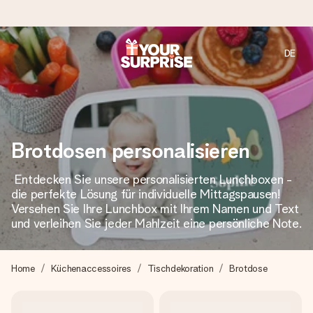
DE
Heute bestellt, in 1 Werktag verschickt
Wir bereiten dein Geschenk sorgfältig vor und schicken es
blitzschnell – damit du es genau zum richtigen Zeitpunkt
überreichen kannst, wenn es am meisten zählt.
Brotdosen personalisieren
Entdecken Sie unsere personalisierten Lunchboxen -
4,7 (basierend auf +15.000 Bewertungen)
die perfekte Lösung für individuelle Mittagspausen!
Unsere Geschenke begeistern. Kunden bewerten uns mit
Versehen Sie Ihre Lunchbox mit Ihrem Namen und Text
4,7 bei Google Reviews (Gesamtergebnis aller Länder, in
und verleihen Sie jeder Mahlzeit eine persönliche Note.
die wir versenden).
Home
Küchenaccessoires
Tischdekoration
Brotdose
Mit Liebe gemacht, im Handumdrehen