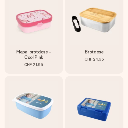
Erstelle etwas Einzigartiges in wenigen Schritten – mit
ihrem Namen, deinem Foto oder einer Nachricht von
Herzen. Kein Stress, nur pure Liebe für den perfekten
Moment.
Mepal brotdose -
Brotdose
Cool Pink
CHF 24.95
CHF 21.95