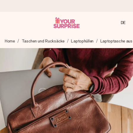
DE
Heute bestellt, in 1 Werktag verschickt
Home
Taschen und Rucksäcke
Laptophüllen
Laptoptasche aus 
Wir bereiten dein Geschenk sorgfältig vor und schicken es
blitzschnell – damit du es genau zum richtigen Zeitpunkt
überreichen kannst, wenn es am meisten zählt.
4,7 (basierend auf +15.000 Bewertungen)
Unsere Geschenke begeistern. Kunden bewerten uns mit
4,7 bei Google Reviews (Gesamtergebnis aller Länder, in
die wir versenden).
Mit Liebe gemacht, im Handumdrehen