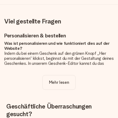
Viel gestellte Fragen
Personalisieren & bestellen
Was ist personalisieren und wie funktioniert dies auf der
Website?
Indem du bei einem Geschenk auf den grünen Knopf „Hier
personalisieren“ klickst, beginnst du mit der Gestaltung deines
Geschenkes. In unserem Geschenk-Editor kannst du das
Geschenk komplett nach Wunsch mit deinem eigenen Foto
und/oder Text gestalten. Wenn du möchtest, wählst du auch
noch eines unserer angebotenen Designs, um deinem
Mehr lesen
Geschenk die perfekte Ausstrahlung zu verleihen.
Ist die Personalisierung im Preis enthalten?
Der auf der Website angezeigte Preis ist inklusive der
Personalisierung. So ist und bleibt es übersichtlich!
Geschäftliche Überraschungen
gesucht?
Hat mein Foto die richtige Qualität?