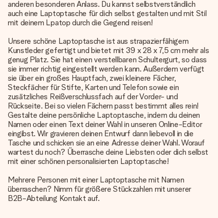
anderen besonderen Anlass. Du kannst selbstverständlich
auch eine Laptoptasche für dich selbst gestalten und mit Stil
mit deinem Lpatop durch die Gegend reisen!
Unsere schöne Laptoptasche ist aus strapazierfähigem
Kunstleder gefertigt und bietet mit 39 x 28 x 7,5 cm mehr als
genug Platz. Sie hat einen verstellbaren Schultergurt, so dass
sie immer richtig eingestellt werden kann. Außerdem verfügt
sie über ein großes Hauptfach, zwei kleinere Fächer,
Steckfächer für Stifte, Karten und Telefon sowie ein
zusätzliches Reißverschlussfach auf der Vorder- und
Rückseite. Bei so vielen Fächern passt bestimmt alles rein!
Gestalte deine persönliche Laptoptasche, indem du deinen
Namen oder einen Text deiner Wahl in unseren Online-Editor
eingibst. Wir gravieren deinen Entwurf dann liebevoll in die
Tasche und schicken sie an eine Adresse deiner Wahl. Worauf
wartest du noch? Überrasche deine Liebsten oder dich selbst
mit einer schönen personalisierten Laptoptasche!
Mehrere Personen mit einer Laptoptasche mit Namen
überraschen? Nimm für größere Stückzahlen mit unserer
B2B-Abteilung Kontakt auf.