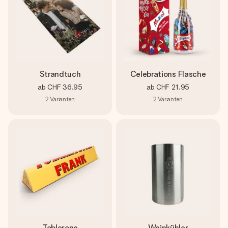
Strandtuch
Celebrations Flasche
ab
CHF 36.95
ab
CHF 21.95
2
Varianten
2
Varianten
Toblerone
Weinkühler