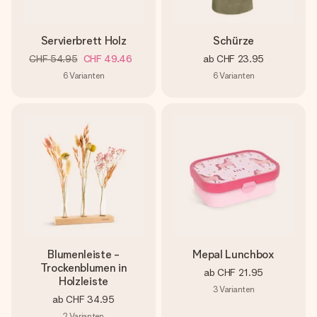
Servierbrett Holz
Schürze
CHF 54.95
CHF 49.46
ab
CHF 23.95
6
Varianten
6
Varianten
Blumenleiste -
Mepal Lunchbox
Trockenblumen in
ab
CHF 21.95
Holzleiste
3
Varianten
ab
CHF 34.95
2
Varianten