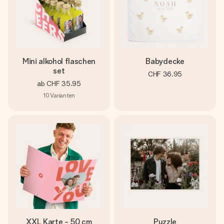
Mini alkohol flaschen
Babydecke
set
CHF 36.95
ab
CHF 35.95
10
Varianten
XXL Karte - 50 cm
Puzzle