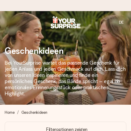
DE
Heute bestellt, in 1 Werktag verschickt
Wir bereiten dein Geschenk sorgfältig vor und schicken es
blitzschnell – damit du es genau zum richtigen Zeitpunkt
Geschenkideen
überreichen kannst, wenn es am meisten zählt.
Bei YourSurprise wartet das passende Geschenk für
jeden Anlass und jeden Geschmack auf dich. Lass dich
von unseren Ideen inspirieren und finde ein
4,7 (basierend auf +15.000 Bewertungen)
persönliches Geschenk, das Bände spricht – egal ob
Unsere Geschenke begeistern. Kunden bewerten uns mit
emotionales Erinnerungsstück oder praktisches
4,7 bei Google Reviews (Gesamtergebnis aller Länder, in
Highlight.
die wir versenden).
Home
Geschenkideen
Mit Liebe gemacht, im Handumdrehen
Filteroptionen zeigen