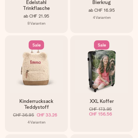
Edelstahl
Bierkrug
Trinkflasche
ab
CHF 16.95
ab
CHF 21.95
4
Varianten
8
Varianten
Sale
Sale
Kinderrucksack
XXL Koffer
Teddystoff
CHF 173.95
CHF 156.56
CHF 36.95
CHF 33.26
4
Varianten