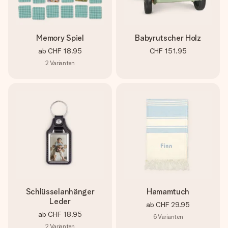
Memory Spiel
Babyrutscher Holz
ab
CHF 18.95
CHF 151.95
2
Varianten
Schlüsselanhänger
Hamamtuch
Leder
ab
CHF 29.95
ab
CHF 18.95
6
Varianten
2
Varianten