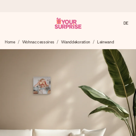
DE
Heute bestellt, in 1 Werktag verschickt
Home
Wohnaccessoires
Wanddekoration
Leinwand
Wir bereiten dein Geschenk sorgfältig vor und schicken es
blitzschnell – damit du es genau zum richtigen Zeitpunkt
überreichen kannst, wenn es am meisten zählt.
4,7 (basierend auf +15.000 Bewertungen)
Unsere Geschenke begeistern. Kunden bewerten uns mit
4,7 bei Google Reviews (Gesamtergebnis aller Länder, in
die wir versenden).
Mit Liebe gemacht, im Handumdrehen