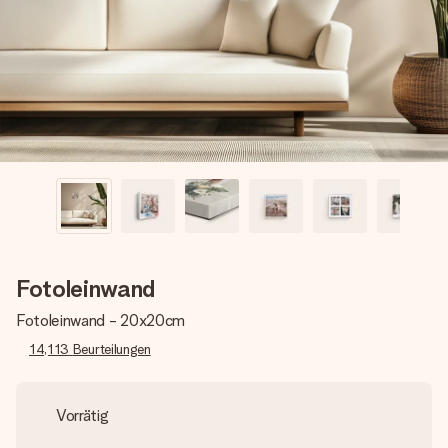
Erstelle etwas Einzigartiges in wenigen Schritten – mit
ihrem Namen, deinem Foto oder einer Nachricht von
Herzen. Kein Stress, nur pure Liebe für den perfekten
Moment.
Fotoleinwand
Fotoleinwand - 20x20cm
14,113
Beurteilungen
Vorrätig