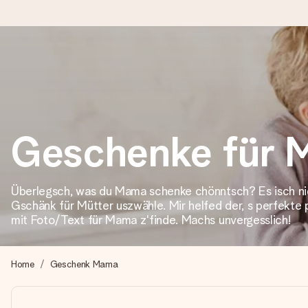
Heute bestellt, in 1 Werktag verschickt
Wir bereiten dein Geschenk sorgfältig vor und schicken es bli
Geschenke für
4,7 (basierend auf +15.000 Bewertungen)
Unsere Geschenke begeistern. Kunden bewerten uns mit 4,7 be
Überlegsch, was du Mama schenke chönntsch? Es isch ni
Gschänk für Mütter uszwähle. Mir helfed der, s perfekte 
mit Foto/Text für Mama z'finde. Machs unvergesslich!
Mit Liebe gemacht, im Handumdrehen
Erstelle etwas Einzigartiges in wenigen Schritten – mit ihre
Home
Geschenk Mama