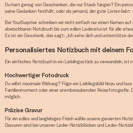
Du hast genug von Geschenken, die nur Staub fangen? Ein persona
seine Gedanken festhält, oder als jemand, der gute Listen liebt 
Bei YourSurprise schreiben wir nicht einfach nur einen Namen auf 
abwischbaren Notizbuch bis zum edlen Lederetui ist für alle etwa
Es ist ein Geschenk, das sagt: „Ich sehe dich und unterstütze de
Personalisiertes Notizbuch mit deinem F
Ein einfaches Notizbuch in ein Lieblingsstück zu verwandeln, ist 
Hochwertiger Fotodruck
Du willst maximale Wirkung? Füge ein Lieblingsbild hinzu und l
Familienmoment oder einer atemberaubenden Reisefotografie. De
möglich.
Präzise Gravur
Für ein edles und langlebiges Finish wähle unsere gravierten Noti
Gravuren sind bei unseren Leder-Notizblöcken und Leder-Notizb