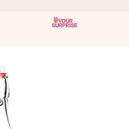
tzschnell – damit du es genau zum richtigen Zeitpunkt überreichen k
i Google Reviews (Gesamtergebnis aller Länder, in die wir versen
m Namen, deinem Foto oder einer Nachricht von Herzen. Kein Stress,