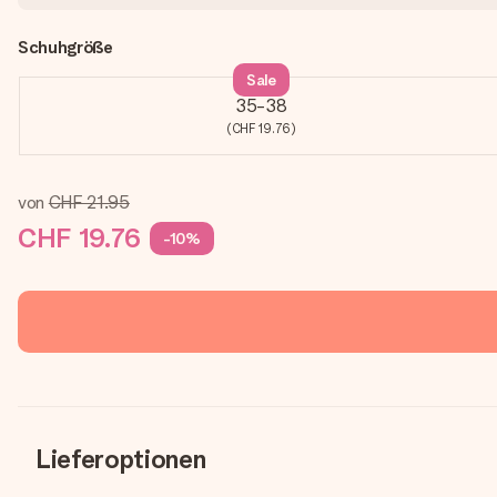
Schuhgröße
Sale
35-38
(CHF 19.76)
von
CHF 21.95
CHF 19.76
-10%
Lieferoptionen