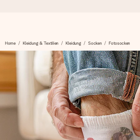
Heute bestellt, in 1 Werktag verschickt
Home
Kleidung & Textilien
Kleidung
Socken
Fotosocken
Wir bereiten dein Geschenk sorgfältig vor und schicken es bli
4,7 (basierend auf +15.000 Bewertungen)
Unsere Geschenke begeistern. Kunden bewerten uns mit 4,7 be
Mit Liebe gemacht, im Handumdrehen
Erstelle etwas Einzigartiges in wenigen Schritten – mit ihre