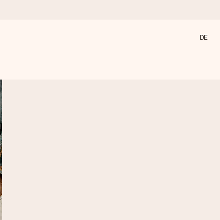
DE
annst, wenn es am meisten zählt.
den).
 nur pure Liebe für den perfekten Moment.