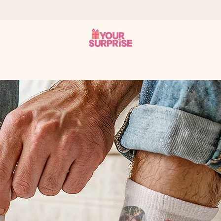
tzschnell – damit du es genau zum richtigen Zeitpunkt überreichen k
i Google Reviews (Gesamtergebnis aller Länder, in die wir versen
m Namen, deinem Foto oder einer Nachricht von Herzen. Kein Stress,