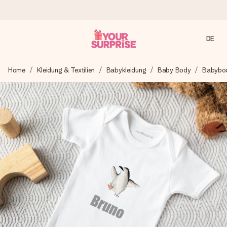
DE
Heute bestellt, in 1 Werktag verschickt
Home
Kleidung & Textilien
Babykleidung
Baby Body
Babybo
Wir bereiten dein Geschenk sorgfältig vor und schicken es
blitzschnell – damit du es genau zum richtigen Zeitpunkt
überreichen kannst, wenn es am meisten zählt.
4,7 (basierend auf +15.000 Bewertungen)
Unsere Geschenke begeistern. Kunden bewerten uns mit
4,7 bei Google Reviews (Gesamtergebnis aller Länder, in
die wir versenden).
Mit Liebe gemacht, im Handumdrehen