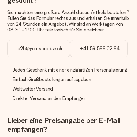
gesucht?
anbieten. Das Geschenk, das bestellt wird, wird als Paket oder
Päckchen versendet. Möchtest du wissen, ob es als Paket
Sie möchten eine größere Anzahl dieses Artikels bestellen?
oder Päckchen geliefert wird, kontaktiere bitte unseren
Füllen Sie das Formular rechts aus und erhalten Sie innerhalb
Kundenservice.
von 24 Stunden ein Angebot. Wir sind an Werktagen von
08.30 - 17.00 Uhr telefonisch für Sie erreichbar.
Zahlung
Wie kann ich meine Bestellung bezahlen?
Wir bieten die folgenden Zahlungsoptionen an: Vorauskasse
b2b@yoursurprise.ch
+41 56 588 02 84
mit normaler Überweisung, Sofortüberweisung, Paypal,
Kreditkarte oder auf Rechnung über Klarna. Bei einer
manuellen Überweisung verlängert sich die Lieferzeit des
Jedes Geschenk mit einer einzigartigen Personalisierung
Geschenks jedoch um 3 Werktage.
Einfach Großbestellungen aufzugeben
Geschenk empfangen
Weltweiter Versand
Was, wenn das Geschenk meine Erwartungen nicht
erfüllt?
Direkter Versand an den Empfänger
Sollte das Geschenk wider Erwarten deine Erwartungen nicht
erfüllen, bitten wir dich, unseren Kundenservice zu
kontaktieren. Dort wird dir umgehend ein passender
Lieber eine Preisangabe per E-Mail
Lösungsvorschlag unterbreitet.
empfangen?
Wird die Rechnung mit der Bestellung mitverschickt?