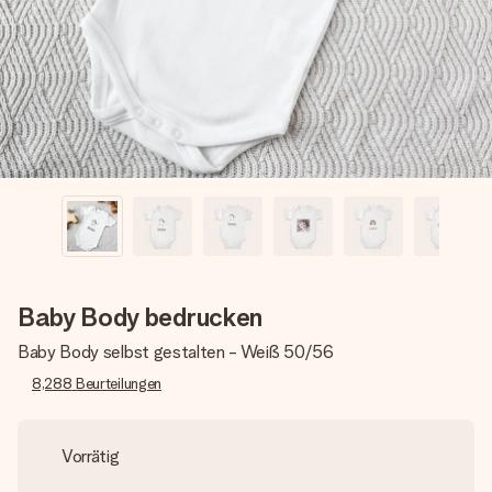
Erstelle etwas Einzigartiges in wenigen Schritten – mit
ihrem Namen, deinem Foto oder einer Nachricht von
Herzen. Kein Stress, nur pure Liebe für den perfekten
Moment.
Baby Body bedrucken
Baby Body selbst gestalten - Weiß 50/56
8,288
Beurteilungen
Vorrätig