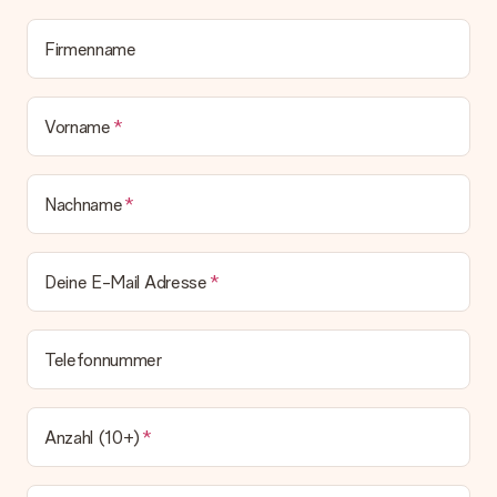
Alle Lieferungen erfolgen ohne Rechnung und/oder
Lieferschein. Die Rechnung zu deiner Bestellung erhältst du
zeitgleich mit der Bestätigungsmail und kannst sie jederzeit in
Firmenname
deinem MySurprise Account einsehen. Du kannst das
Geschenk also direkt beim Empfänger liefern lassen und es
bleibt eine echte Überraschung!
Vorname
Nachname
Deine E-Mail Adresse
Telefonnummer
Anzahl (10+)