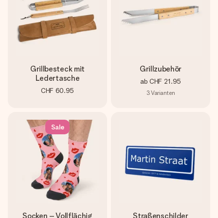
Grillbesteck mit
Grillzubehör
Ledertasche
ab
CHF 21.95
CHF 60.95
3
Varianten
Sale
Socken – Vollflächig
Straßenschilder