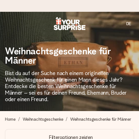
DE
Heute bestellt, in 1 Werktag verschickt
Wir bereiten dein Geschenk sorgfältig vor und schicken es
Weihnachtsgeschenke für
blitzschnell – damit du es genau zum richtigen Zeitpunkt
überreichen kannst, wenn es am meisten zählt.
Männer
Bist du auf der Suche nach einem originellen
Weihnachtsgeschenk für einen Mann dieses Jahr?
4,7 (basierend auf +15.000 Bewertungen)
Entdecke die besten Weihnachtsgeschenke für
Unsere Geschenke begeistern. Kunden bewerten uns mit
Männer – sei es für deinen Freund, Ehemann, Bruder
4,7 bei Google Reviews (Gesamtergebnis aller Länder, in
oder einen Freund.
die wir versenden).
Home
Weihnachtsgeschenke
Weihnachtsgeschenke für Männer
Mit Liebe gemacht, im Handumdrehen
Filteroptionen zeigen