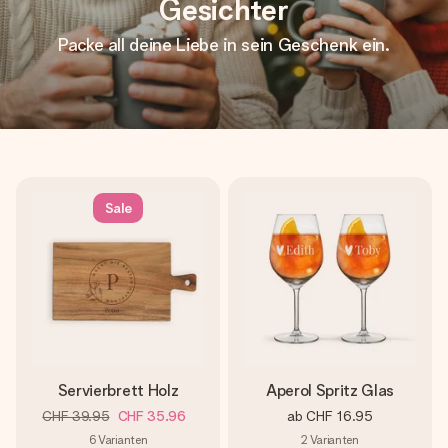
Gesichter
Packe all deine Liebe in sein Geschenk ein.
Sale
Servierbrett Holz
Aperol Spritz Glas
CHF 39.95
CHF 35.96
ab
CHF 16.95
6
Varianten
2
Varianten