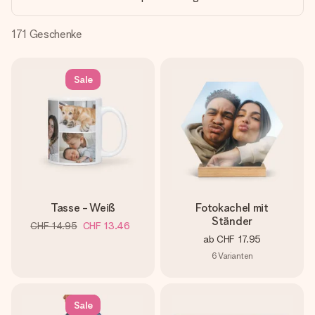
Erstelle etwas Einzigartiges in wenigen Schritten – mit
ihrem Namen, deinem Foto oder einer Nachricht von
Herzen. Kein Stress, nur pure Liebe für den perfekten
171
Geschenke
Moment.
Sale
Tasse - Weiß
Fotokachel mit
Ständer
CHF 14.95
CHF 13.46
ab
CHF 17.95
6
Varianten
Sale