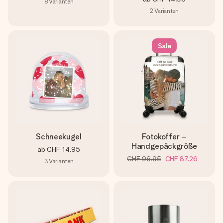
8
Varianten
2
Varianten
Sale
Schneekugel
Fotokoffer –
Handgepäckgröße
ab
CHF 14.95
CHF 96.95
CHF 87.26
3
Varianten