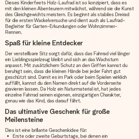
Dieses Kinderfeets Holz-Laufrad ist so konzipiert, dass es
mit den kleinen Abenteurern mitwächst, während sie die Kunst
des Gleichgewichts meistern. Es beginnt als stabiles Dreirad
für die ersten Wackelversuche und dient auch als Laufrad-
Begleiter für Garten-Erkundungen oder Wohnzimmer-
Rennen.
Spaß für kleine Entdecker
Der verstellbare Sitz sorgt dafür, dass das Fahrrad viel länger
ein Lieblingsspielzeug bleibt und sich an das Wachstum
anpasst. Mit zusätzlichem Schutz an den Griffen kannst du
beruhigt sein, dass die kleinen Hände bei jeder Fahrt gut
geschützt sind. Damit es im Park oder beim Spielen wirklich
auffällt, kannst du den Namen direkt auf die Vorderseite
gravieren lassen. Da Holz ein Naturmaterial ist, hat jedes
einzelne Fahrrad seinen eigenen, einzigartigen Charakter,
genau wie das Kind, das darauf fährt.
Das ultimative Geschenk für große
Meilensteine
Dies ist eine brillante Geschenkidee für:
Erste oder zweite Geburtstage, bei denen ein