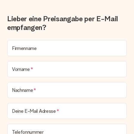
zeitgleich mit der Bestätigungsmail und kannst sie jederzeit in
deinem MySurprise Account einsehen. Du kannst das
Geschenk also direkt beim Empfänger liefern lassen und es
Lieber eine Preisangabe per E-Mail
bleibt eine echte Überraschung!
empfangen?
Firmenname
Vorname
Nachname
Deine E-Mail Adresse
Telefonnummer