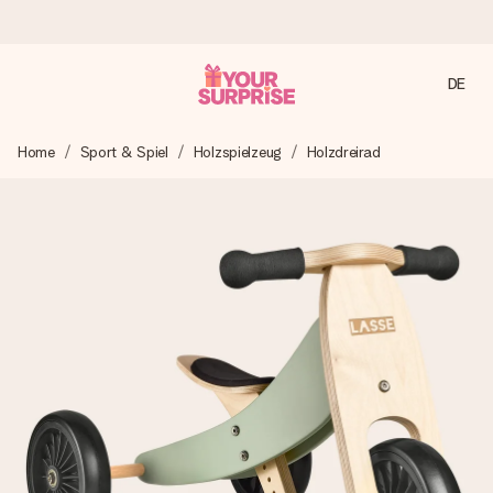
DE
Heute bestellt, in 1 Werktag verschickt
Home
Sport & Spiel
Holzspielzeug
Holzdreirad
Wir bereiten dein Geschenk sorgfältig vor und schicken es
blitzschnell – damit du es genau zum richtigen Zeitpunkt
überreichen kannst, wenn es am meisten zählt.
4,7 (basierend auf +15.000 Bewertungen)
Unsere Geschenke begeistern. Kunden bewerten uns mit
4,7 bei Google Reviews (Gesamtergebnis aller Länder, in
die wir versenden).
Mit Liebe gemacht, im Handumdrehen