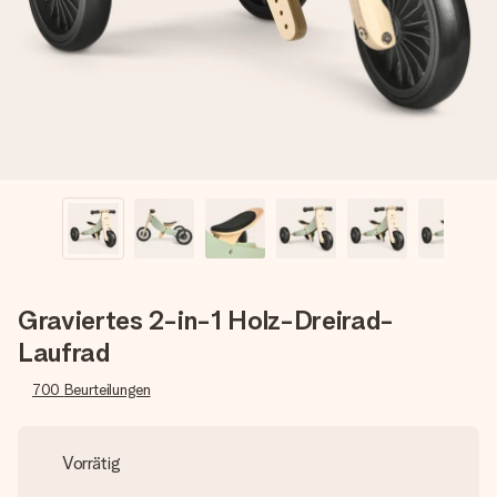
Erstelle etwas Einzigartiges in wenigen Schritten – mit
ihrem Namen, deinem Foto oder einer Nachricht von
Herzen. Kein Stress, nur pure Liebe für den perfekten
Moment.
Graviertes 2-in-1 Holz-Dreirad-
Laufrad
700
Beurteilungen
Vorrätig