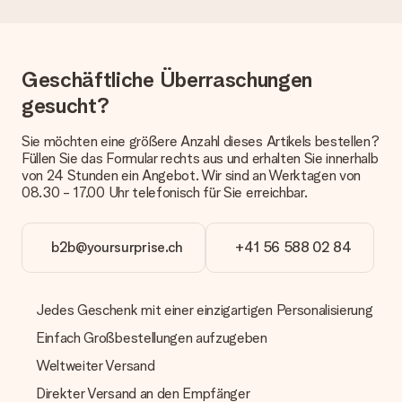
oder Päckchen geliefert wird, kontaktiere bitte unseren
Kundenservice.
Zahlung
Geschäftliche Überraschungen
Wie kann ich meine Bestellung bezahlen?
gesucht?
Wir bieten die folgenden Zahlungsoptionen an: Vorauskasse
mit normaler Überweisung, Sofortüberweisung, Paypal,
Kreditkarte oder auf Rechnung über Klarna. Bei einer
Sie möchten eine größere Anzahl dieses Artikels bestellen?
manuellen Überweisung verlängert sich die Lieferzeit des
Füllen Sie das Formular rechts aus und erhalten Sie innerhalb
Geschenks jedoch um 3 Werktage.
von 24 Stunden ein Angebot. Wir sind an Werktagen von
08.30 - 17.00 Uhr telefonisch für Sie erreichbar.
Geschenk empfangen
Was, wenn das Geschenk meine Erwartungen nicht
b2b@yoursurprise.ch
+41 56 588 02 84
erfüllt?
Sollte das Geschenk wider Erwarten deine Erwartungen nicht
erfüllen, bitten wir dich, unseren Kundenservice zu
kontaktieren. Dort wird dir umgehend ein passender
Jedes Geschenk mit einer einzigartigen Personalisierung
Lösungsvorschlag unterbreitet.
Einfach Großbestellungen aufzugeben
Wird die Rechnung mit der Bestellung mitverschickt?
Weltweiter Versand
Alle Lieferungen erfolgen ohne Rechnung und/oder
Lieferschein. Die Rechnung zu deiner Bestellung erhältst du
Direkter Versand an den Empfänger