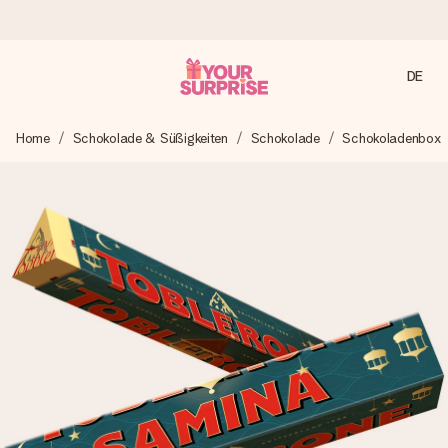
DE
Heute bestellt, in 1 Werktag verschickt
Home
Schokolade & Süßigkeiten
Schokolade
Schokoladenbox
Wir bereiten dein Geschenk sorgfältig vor und schicken es
blitzschnell – damit du es genau zum richtigen Zeitpunkt
überreichen kannst, wenn es am meisten zählt.
4,7 (basierend auf +15.000 Bewertungen)
Unsere Geschenke begeistern. Kunden bewerten uns mit
4,7 bei Google Reviews (Gesamtergebnis aller Länder, in
die wir versenden).
Mit Liebe gemacht, im Handumdrehen