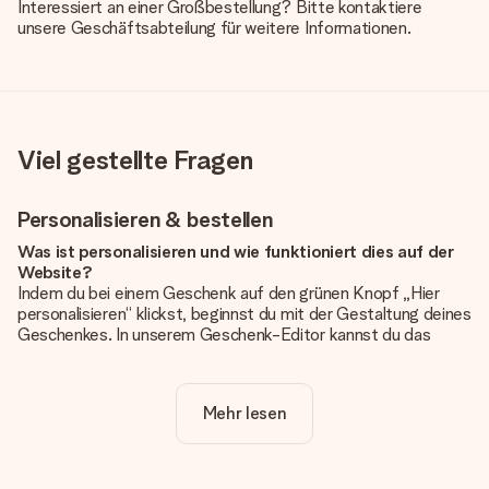
Interessiert an einer Großbestellung? Bitte kontaktiere
unsere Geschäftsabteilung für weitere Informationen.
Viel gestellte Fragen
Personalisieren & bestellen
Was ist personalisieren und wie funktioniert dies auf der
Website?
Indem du bei einem Geschenk auf den grünen Knopf „Hier
personalisieren“ klickst, beginnst du mit der Gestaltung deines
Geschenkes. In unserem Geschenk-Editor kannst du das
Geschenk komplett nach Wunsch mit deinem eigenen Foto
und/oder Text gestalten. Wenn du möchtest, wählst du auch
noch eines unserer angebotenen Designs, um deinem
Mehr lesen
Geschenk die perfekte Ausstrahlung zu verleihen.
Ist die Personalisierung im Preis enthalten?
Der auf der Website angezeigte Preis ist inklusive der