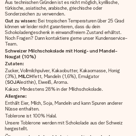
Aus technischen Gründen ist es nicht möglich, kyrillische,
türkische, asiatische, arabische, griechische oder
Sonderzeichen zu verwenden.
Gut zu wissen:
Bei tropischen Temperaturen über 25 Grad
können wir leider nicht garantieren, dass du dein
Schokoladengeschenk in einwandfreiem Zustand erhältst.
Noch Fragen? Dann kontaktiere gerne unser Kundenservice-
Team.
Schweizer Milchschokolade mit Honig- und Mandel-
Nougat (10%)
Zutaten:
Zucker, Vollmilchpulver, Kakaobutter, Kakaomasse, Honig
(3%),
MILCH
fett, Mandeln (1,6%), Emulgator
(
SOJA
lecithin), Eiweiß, Aroma.
Kakao: Mindestens 28% in der Milchschokolade.
Allergene:
Enthält Eier, Milch, Soja, Mandeln und kann Spuren anderer
Nüsse enthalten.
Toblerone ist 100% Halal.
Unsere Toblerone werden mit Schokolade aus der Schweiz
hergestellt.