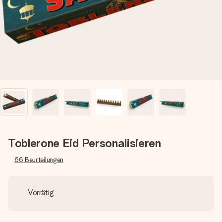
Erstelle etwas Einzigartiges in wenigen Schritten – mit
ihrem Namen, deinem Foto oder einer Nachricht von
Herzen. Kein Stress, nur pure Liebe für den perfekten
Moment.
Toblerone Eid Personalisieren
66
Beurteilungen
Vorrätig