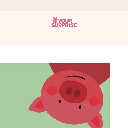
tzschnell – damit du es genau zum richtigen Zeitpunkt überreichen k
i Google Reviews (Gesamtergebnis aller Länder, in die wir versen
m Namen, deinem Foto oder einer Nachricht von Herzen. Kein Stress,