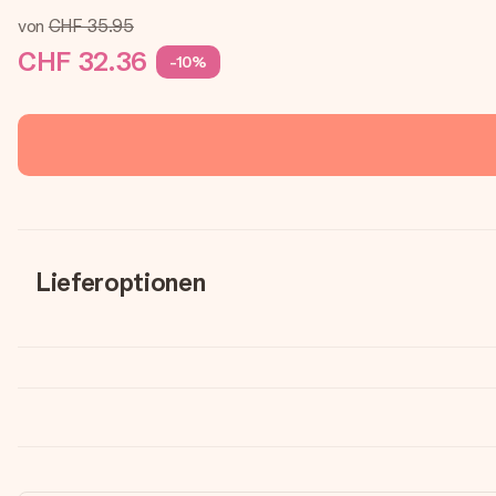
von
CHF 35.95
CHF 32.36
-10%
Lieferoptionen