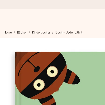
Heute bestellt, in 1 Werktag verschickt
Home
Bücher
Kinderbücher
Buch - Jeder gähnt
Wir bereiten dein Geschenk sorgfältig vor und schicken es bli
4,7 (basierend auf +15.000 Bewertungen)
Unsere Geschenke begeistern. Kunden bewerten uns mit 4,7 be
Mit Liebe gemacht, im Handumdrehen
Erstelle etwas Einzigartiges in wenigen Schritten – mit ihre