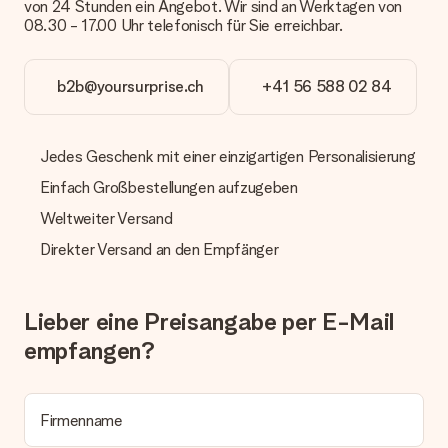
von 24 Stunden ein Angebot. Wir sind an Werktagen von
Zahlung
08.30 - 17.00 Uhr telefonisch für Sie erreichbar.
Wie kann ich meine Bestellung bezahlen?
Wir bieten die folgenden Zahlungsoptionen an: Vorauskasse
mit normaler Überweisung, Sofortüberweisung, Paypal,
b2b@yoursurprise.ch
+41 56 588 02 84
Kreditkarte oder auf Rechnung über Klarna. Bei einer
manuellen Überweisung verlängert sich die Lieferzeit des
Geschenks jedoch um 3 Werktage.
Jedes Geschenk mit einer einzigartigen Personalisierung
Geschenk empfangen
Einfach Großbestellungen aufzugeben
Was, wenn das Geschenk meine Erwartungen nicht
Weltweiter Versand
erfüllt?
Sollte das Geschenk wider Erwarten deine Erwartungen nicht
Direkter Versand an den Empfänger
erfüllen, bitten wir dich, unseren Kundenservice zu
kontaktieren. Dort wird dir umgehend ein passender
Lösungsvorschlag unterbreitet.
Lieber eine Preisangabe per E-Mail
Wird die Rechnung mit der Bestellung mitverschickt?
empfangen?
Alle Lieferungen erfolgen ohne Rechnung und/oder
Lieferschein. Die Rechnung zu deiner Bestellung erhältst du
zeitgleich mit der Bestätigungsmail und kannst sie jederzeit in
deinem MySurprise Account einsehen. Du kannst das
Firmenname
Geschenk also direkt beim Empfänger liefern lassen und es