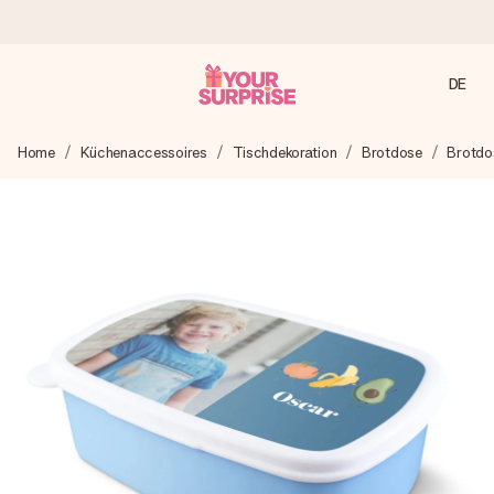
DE
Heute bestellt, in 1 Werktag verschickt
Home
Küchenaccessoires
Tischdekoration
Brotdose
Brotdo
Wir bereiten dein Geschenk sorgfältig vor und schicken es
blitzschnell – damit du es genau zum richtigen Zeitpunkt
überreichen kannst, wenn es am meisten zählt.
4,7 (basierend auf +15.000 Bewertungen)
Unsere Geschenke begeistern. Kunden bewerten uns mit
4,7 bei Google Reviews (Gesamtergebnis aller Länder, in
die wir versenden).
Mit Liebe gemacht, im Handumdrehen