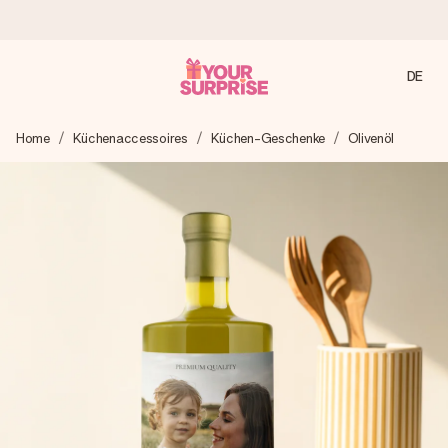
DE
Heute bestellt, in 1 Werktag verschickt
Home
Küchenaccessoires
Küchen-Geschenke
Olivenöl
Wir bereiten dein Geschenk sorgfältig vor und schicken es
blitzschnell – damit du es genau zum richtigen Zeitpunkt
überreichen kannst, wenn es am meisten zählt.
4,7 (basierend auf +15.000 Bewertungen)
Unsere Geschenke begeistern. Kunden bewerten uns mit
4,7 bei Google Reviews (Gesamtergebnis aller Länder, in
die wir versenden).
Mit Liebe gemacht, im Handumdrehen