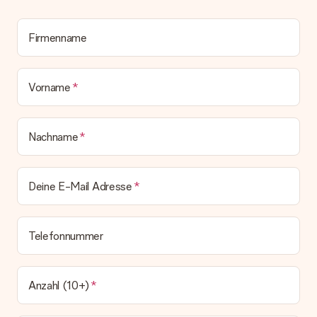
Alle Lieferungen erfolgen ohne Rechnung und/oder
Lieferschein. Die Rechnung zu deiner Bestellung erhältst du
zeitgleich mit der Bestätigungsmail und kannst sie jederzeit in
Firmenname
deinem MySurprise Account einsehen. Du kannst das
Geschenk also direkt beim Empfänger liefern lassen und es
bleibt eine echte Überraschung!
Vorname
Nachname
Deine E-Mail Adresse
Telefonnummer
Anzahl (10+)