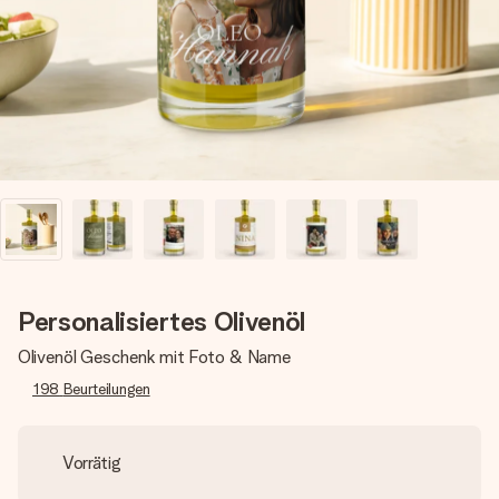
Erstelle etwas Einzigartiges in wenigen Schritten – mit
ihrem Namen, deinem Foto oder einer Nachricht von
Herzen. Kein Stress, nur pure Liebe für den perfekten
Moment.
Personalisiertes Olivenöl
Olivenöl Geschenk mit Foto & Name
198
Beurteilungen
Vorrätig