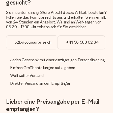
gesucht?
anbieten. Das Geschenk, das bestellt wird, wird als Paket oder
Päckchen versendet. Möchtest du wissen, ob es als Paket
Sie möchten eine größere Anzahl dieses Artikels bestellen?
oder Päckchen geliefert wird, kontaktiere bitte unseren
Füllen Sie das Formular rechts aus und erhalten Sie innerhalb
Kundenservice.
von 24 Stunden ein Angebot. Wir sind an Werktagen von
08.30 - 17.00 Uhr telefonisch für Sie erreichbar.
Zahlung
Wie kann ich meine Bestellung bezahlen?
Wir bieten die folgenden Zahlungsoptionen an: Vorauskasse
b2b@yoursurprise.ch
+41 56 588 02 84
mit normaler Überweisung, Sofortüberweisung, Paypal,
Kreditkarte oder auf Rechnung über Klarna. Bei einer
manuellen Überweisung verlängert sich die Lieferzeit des
Jedes Geschenk mit einer einzigartigen Personalisierung
Geschenks jedoch um 3 Werktage.
Einfach Großbestellungen aufzugeben
Geschenk empfangen
Weltweiter Versand
Was, wenn das Geschenk meine Erwartungen nicht
erfüllt?
Direkter Versand an den Empfänger
Sollte das Geschenk wider Erwarten deine Erwartungen nicht
erfüllen, bitten wir dich, unseren Kundenservice zu
kontaktieren. Dort wird dir umgehend ein passender
Lieber eine Preisangabe per E-Mail
Lösungsvorschlag unterbreitet.
empfangen?
Wird die Rechnung mit der Bestellung mitverschickt?