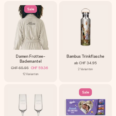
Sale
Damen Frottee-
Bambus Trinkflasche
Bademantel
ab
CHF 34.95
CHF 65.95
CHF 59.36
2
Varianten
12
Varianten
Sale