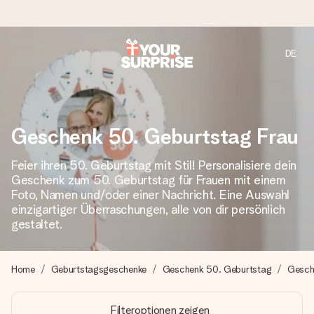
DE
Heute bestellt, in 1 Werktag verschickt
Wir bereiten dein Geschenk sorgfältig vor und schicken es
blitzschnell – damit du es genau zum richtigen Zeitpunkt
überreichen kannst, wenn es am meisten zählt.
Geschenk 50. Geburtstag Frau
Feier ihren 50. Geburtstag mit Stil! Personalisiere dein
Geschenk zum 50. Geburtstag für Frauen mit einem
4,7 (basierend auf +15.000 Bewertungen)
Foto, Namen und/oder einer Nachricht. Eine Auswahl
Unsere Geschenke begeistern. Kunden bewerten uns mit
einzigartiger Überraschungen, alle von dir persönlich
4,7 bei Google Reviews (Gesamtergebnis aller Länder, in
gestaltet.
die wir versenden).
Home
Geburtstagsgeschenke
Geschenk 50. Geburtstag
Gesch
Mit Liebe gemacht, im Handumdrehen
Filteroptionen zeigen