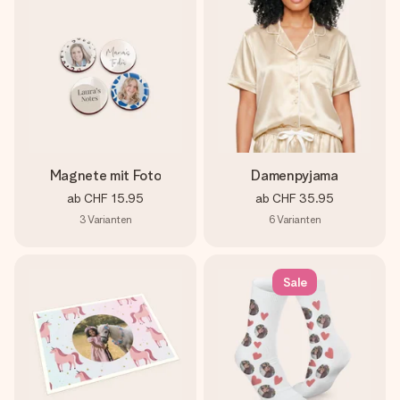
Magnete mit Foto
Damenpyjama
ab
CHF 15.95
ab
CHF 35.95
3
Varianten
6
Varianten
Sale