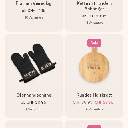
Pralinen Viereckig
Kette mit rundem
Anhänger
ab
CHF 17.95
ab
CHF 29.95
10
Varianten
4
Varianten
Sale
Ofenhandschuhe
Rundes Holzbrett
ab
CHF 30.95
CHF 30.95
CHF 27.86
4
Varianten
6
Varianten