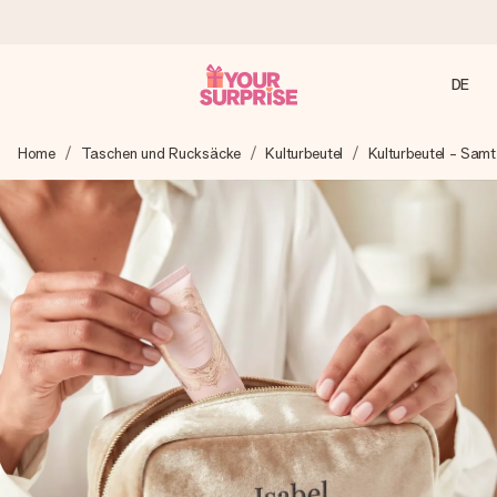
DE
Heute bestellt, in 1 Werktag verschickt
Home
Taschen und Rucksäcke
Kulturbeutel
Kulturbeutel - Samt
Wir bereiten dein Geschenk sorgfältig vor und schicken es
blitzschnell – damit du es genau zum richtigen Zeitpunkt
überreichen kannst, wenn es am meisten zählt.
4,7 (basierend auf +15.000 Bewertungen)
Unsere Geschenke begeistern. Kunden bewerten uns mit
4,7 bei Google Reviews (Gesamtergebnis aller Länder, in
die wir versenden).
Mit Liebe gemacht, im Handumdrehen