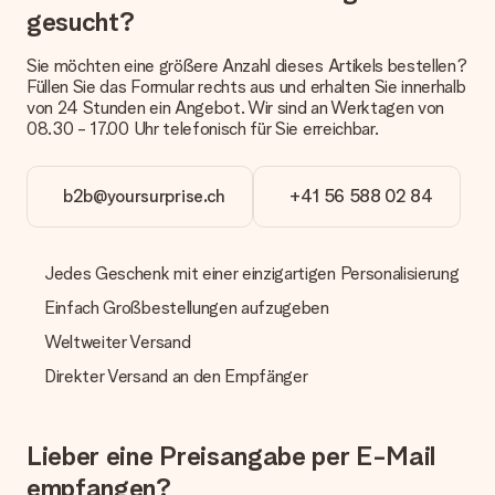
gesucht?
Wie füge ich eine Geschenkkarte hinzu? Was genau ist
die Geschenkkarte?
In unserem Warenkorb bieten wie die Option „Gratis
Sie möchten eine größere Anzahl dieses Artikels bestellen?
Geschenkkarte“ an. Klicke diese Option an, wenn du diese
Füllen Sie das Formular rechts aus und erhalten Sie innerhalb
Karte mitschicken möchtest. Auf diese Karte kannst du eine
von 24 Stunden ein Angebot. Wir sind an Werktagen von
persönliche Nachricht schreiben, sodass der Empfänger genau
08.30 - 17.00 Uhr telefonisch für Sie erreichbar.
weiß, von wem die Überraschung ist.
Wird mein Geschenk in Geschenkpapier geliefert?
b2b@yoursurprise.ch
+41 56 588 02 84
Derzeit bieten wir (noch) keinen Einpackservice. Aber unsere
Geschenke werden in einer fröhlichen Versandverpackung
geliefert. Somit ist dein Geschenk automatisch zum
Jedes Geschenk mit einer einzigartigen Personalisierung
Verschenken bereit oder kann sofort an den Empfänger
geschickt werden.
Einfach Großbestellungen aufzugeben
Weltweiter Versand
Lieferzeit, Lieferoptionen und Versandkosten
Direkter Versand an den Empfänger
Kann ich ein Lieferdatum wählen?
Bedauerlicherweise ist es momentan (noch) nicht möglich, das
Geschenk zu einem Wunschtermin liefern zu lassen.
Lieber eine Preisangabe per E-Mail
Wie lange dauert die Lieferzeit und wann werde ich mein
empfangen?
Geschenk erhalten?