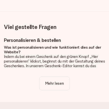
Viel gestellte Fragen
Personalisieren & bestellen
Was ist personalisieren und wie funktioniert dies auf der
Website?
Indem du bei einem Geschenk auf den grünen Knopf „Hier
personalisieren“ klickst, beginnst du mit der Gestaltung deines
Geschenkes. In unserem Geschenk-Editor kannst du das
Geschenk komplett nach Wunsch mit deinem eigenen Foto
und/oder Text gestalten. Wenn du möchtest, wählst du auch
noch eines unserer angebotenen Designs, um deinem
Mehr lesen
Geschenk die perfekte Ausstrahlung zu verleihen.
Ist die Personalisierung im Preis enthalten?
Der auf der Website angezeigte Preis ist inklusive der
Personalisierung. So ist und bleibt es übersichtlich!