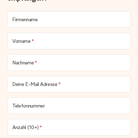
Die aktuelle Lieferzeit steht jeweils auf der Produktseite bei
dem Geschenk vermeldet. Du kannst darauf vertrauen, dass
eine fristgerechte Lieferung durch unsere Lieferdienste
Firmenname
erfolgt.
Welche Lieferoptionen stehen zur Verfügung?
Derzeit können wir (noch) keine verschiedenen Lieferoptionen
Vorname
anbieten. Das Geschenk, das bestellt wird, wird als Paket oder
Päckchen versendet. Möchtest du wissen, ob es als Paket
oder Päckchen geliefert wird, kontaktiere bitte unseren
Nachname
Kundenservice.
Zahlung
Deine E-Mail Adresse
Wie kann ich meine Bestellung bezahlen?
Wir bieten die folgenden Zahlungsoptionen an: Vorauskasse
mit normaler Überweisung, Sofortüberweisung, Paypal,
Kreditkarte oder auf Rechnung über Klarna. Bei einer
Telefonnummer
manuellen Überweisung verlängert sich die Lieferzeit des
Geschenks jedoch um 3 Werktage.
Geschenk empfangen
Anzahl (10+)
Was, wenn das Geschenk meine Erwartungen nicht