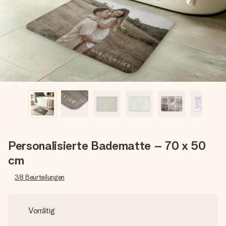
Erstelle etwas Einzigartiges in wenigen Schritten – mit
ihrem Namen, deinem Foto oder einer Nachricht von
Herzen. Kein Stress, nur pure Liebe für den perfekten
Moment.
Personalisierte Badematte – 70 x 50
cm
38
Beurteilungen
Vorrätig