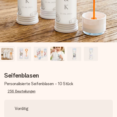
Erstelle etwas Einzigartiges in wenigen Schritten – mit
ihrem Namen, deinem Foto oder einer Nachricht von
Herzen. Kein Stress, nur pure Liebe für den perfekten
Moment.
Seifenblasen
Personalisierte Seifenblasen - 10 Stück
256
Beurteilungen
Vorrätig