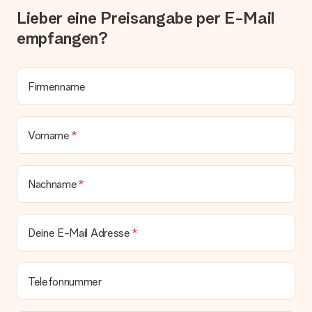
Geschenk also direkt beim Empfänger liefern lassen und es
Lieber eine Preisangabe per E-Mail
bleibt eine echte Überraschung!
empfangen?
Firmenname
Vorname
Nachname
Deine E-Mail Adresse
Telefonnummer