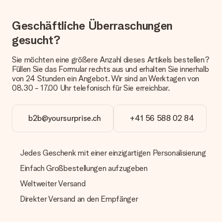
Kundenservice.
Zahlung
Geschäftliche Überraschungen
Wie kann ich meine Bestellung bezahlen?
gesucht?
Wir bieten die folgenden Zahlungsoptionen an: Vorauskasse
mit normaler Überweisung, Sofortüberweisung, Paypal,
Sie möchten eine größere Anzahl dieses Artikels bestellen?
Kreditkarte oder auf Rechnung über Klarna. Bei einer
Füllen Sie das Formular rechts aus und erhalten Sie innerhalb
manuellen Überweisung verlängert sich die Lieferzeit des
von 24 Stunden ein Angebot. Wir sind an Werktagen von
Geschenks jedoch um 3 Werktage.
08.30 - 17.00 Uhr telefonisch für Sie erreichbar.
Geschenk empfangen
Was, wenn das Geschenk meine Erwartungen nicht
b2b@yoursurprise.ch
+41 56 588 02 84
erfüllt?
Sollte das Geschenk wider Erwarten deine Erwartungen nicht
erfüllen, bitten wir dich, unseren Kundenservice zu
Jedes Geschenk mit einer einzigartigen Personalisierung
kontaktieren. Dort wird dir umgehend ein passender
Lösungsvorschlag unterbreitet.
Einfach Großbestellungen aufzugeben
Weltweiter Versand
Wird die Rechnung mit der Bestellung mitverschickt?
Alle Lieferungen erfolgen ohne Rechnung und/oder
Direkter Versand an den Empfänger
Lieferschein. Die Rechnung zu deiner Bestellung erhältst du
zeitgleich mit der Bestätigungsmail und kannst sie jederzeit in
deinem MySurprise Account einsehen. Du kannst das