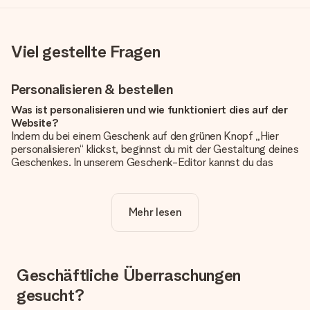
Viel gestellte Fragen
Personalisieren & bestellen
Was ist personalisieren und wie funktioniert dies auf der
Website?
Indem du bei einem Geschenk auf den grünen Knopf „Hier
personalisieren“ klickst, beginnst du mit der Gestaltung deines
Geschenkes. In unserem Geschenk-Editor kannst du das
Geschenk komplett nach Wunsch mit deinem eigenen Foto
und/oder Text gestalten. Wenn du möchtest, wählst du auch
noch eines unserer angebotenen Designs, um deinem
Mehr lesen
Geschenk die perfekte Ausstrahlung zu verleihen.
Ist die Personalisierung im Preis enthalten?
Der auf der Website angezeigte Preis ist inklusive der
Personalisierung. So ist und bleibt es übersichtlich!
Geschäftliche Überraschungen
gesucht?
Hat mein Foto die richtige Qualität?
Wir möchten sicherstellen, dass du mit deinem Geschenk