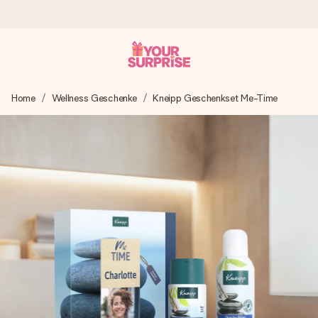
Heute bestellt, in 1 Werktag verschickt
Home
Wellness Geschenke
Kneipp Geschenkset Me-Time
Wir bereiten dein Geschenk sorgfältig vor und schicken es
blitzschnell – damit du es genau zum richtigen Zeitpunkt
überreichen kannst, wenn es am meisten zählt.
4,7 (basierend auf +15.000 Bewertungen)
Unsere Geschenke begeistern. Kunden bewerten uns mit
4,7 bei Google Reviews (Gesamtergebnis aller Länder, in
die wir versenden).
Mit Liebe gemacht, im Handumdrehen