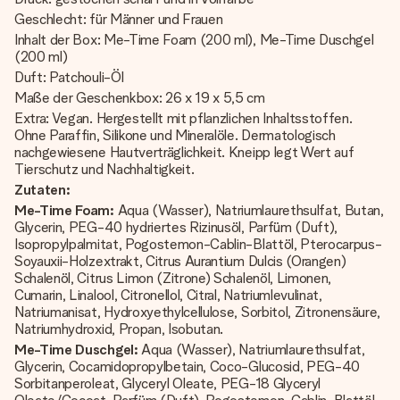
Geschlecht: für Männer und Frauen
Inhalt der Box: Me-Time Foam (200 ml), Me-Time Duschgel
(200 ml)
Duft: Patchouli-Öl
Maße der Geschenkbox: 26 x 19 x 5,5 cm
Extra: Vegan. Hergestellt mit pflanzlichen Inhaltsstoffen.
Ohne Paraffin, Silikone und Mineralöle. Dermatologisch
nachgewiesene Hautverträglichkeit. Kneipp legt Wert auf
Tierschutz und Nachhaltigkeit.
Zutaten:
Me-Time Foam:
Aqua (Wasser), Natriumlaurethsulfat, Butan,
Glycerin, PEG-40 hydriertes Rizinusöl, Parfüm (Duft),
Isopropylpalmitat, Pogostemon-Cablin-Blattöl, Pterocarpus-
Soyauxii-Holzextrakt, Citrus Aurantium Dulcis (Orangen)
Schalenöl, Citrus Limon (Zitrone) Schalenöl, Limonen,
Cumarin, Linalool, Citronellol, Citral, Natriumlevulinat,
Natriumanisat, Hydroxyethylcellulose, Sorbitol, Zitronensäure,
Natriumhydroxid, Propan, Isobutan.
Me-Time Duschgel:
Aqua (Wasser), Natriumlaurethsulfat,
Glycerin, Cocamidopropylbetain, Coco-Glucosid, PEG-40
Sorbitanperoleat, Glyceryl Oleate, PEG-18 Glyceryl