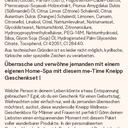
Oleate/Cocoat, Parfüm (Duft), Pogostemon-Cablin-Blattöl,
Pterocarpus-Soyauxii-Holzextrakt, Prunus Amygdalus Dulcis
(Süßmandel) Öl, Citrus Limon (Zitrone) Schalenöl, Citrus
Aurantium Dulcis (Orangen) Schalenöl, Limonen, Cumarin,
Citronellol, Linalool, Citral, Natriumlevulinat, Natriumanisat,
Glycoldistearat, Natriumchlorid, Zitronensäure,
Hydroxypropylmethylcellulose, PEG-14M, Natriumhydroxid,
Silica, Glycin Soja (Soja) Öl, Hydrogenated Palm Glycerides
Citrate, Tocopherol, CI 42051, CI 28440.
Aus technischen Gründen ist es leider nicht möglich, kyrillische,
türkische oder spezielle Zeichen zu verarbeiten.
Überrasche und verwöhne jemanden mit einem
eigenen Home-Spa mit diesem me-Time Kneipp
Geschenkset !
Welche Person in deinem Leben könnte etwas Entspannung
gebrauchen? Egal, ob du ein Geschenk für einen Geburtstag,
Weihnachten oder einfach nur, weil du jemanden überraschen
möchtest, suchst, diese wundervolle Kneipp Wellness-
Geschenkbox für Männer und Frauen ist perfekt! Gönn deinen
Liebsten einen entspannenden Moment mit diesem Paket
voller wunderbarer Produkte. In der personalisierten