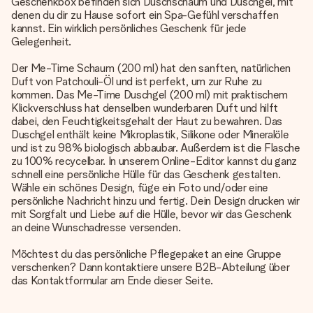
Geschenkbox befinden sich Duschschaum und Duschgel, mit
denen du dir zu Hause sofort ein Spa-Gefühl verschaffen
kannst. Ein wirklich persönliches Geschenk für jede
Gelegenheit.
Der Me-Time Schaum (200 ml) hat den sanften, natürlichen
Duft von Patchouli-Öl und ist perfekt, um zur Ruhe zu
kommen. Das Me-Time Duschgel (200 ml) mit praktischem
Klickverschluss hat denselben wunderbaren Duft und hilft
dabei, den Feuchtigkeitsgehalt der Haut zu bewahren. Das
Duschgel enthält keine Mikroplastik, Silikone oder Mineralöle
und ist zu 98% biologisch abbaubar. Außerdem ist die Flasche
zu 100% recycelbar. In unserem Online-Editor kannst du ganz
schnell eine persönliche Hülle für das Geschenk gestalten.
Wähle ein schönes Design, füge ein Foto und/oder eine
persönliche Nachricht hinzu und fertig. Dein Design drucken wir
mit Sorgfalt und Liebe auf die Hülle, bevor wir das Geschenk
an deine Wunschadresse versenden.
Möchtest du das persönliche Pflegepaket an eine Gruppe
verschenken? Dann kontaktiere unsere B2B-Abteilung über
das Kontaktformular am Ende dieser Seite.