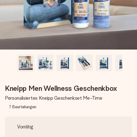
Erstelle etwas Einzigartiges in wenigen Schritten – mit
ihrem Namen, deinem Foto oder einer Nachricht von
Herzen. Kein Stress, nur pure Liebe für den perfekten
Moment.
Kneipp Men Wellness Geschenkbox
Personalisiertes Kneipp Geschenkset Me-Time
7
Beurteilungen
Vorrätig