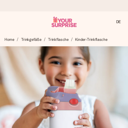
DE
Heute bestellt, in 1 Werktag verschickt
Home
Trinkgefäße
Trinkflasche
Kinder-Trinkflasche
Wir bereiten dein Geschenk sorgfältig vor und schicken es
blitzschnell – damit du es genau zum richtigen Zeitpunkt
überreichen kannst, wenn es am meisten zählt.
4,7 (basierend auf +15.000 Bewertungen)
Unsere Geschenke begeistern. Kunden bewerten uns mit
4,7 bei Google Reviews (Gesamtergebnis aller Länder, in
die wir versenden).
Mit Liebe gemacht, im Handumdrehen