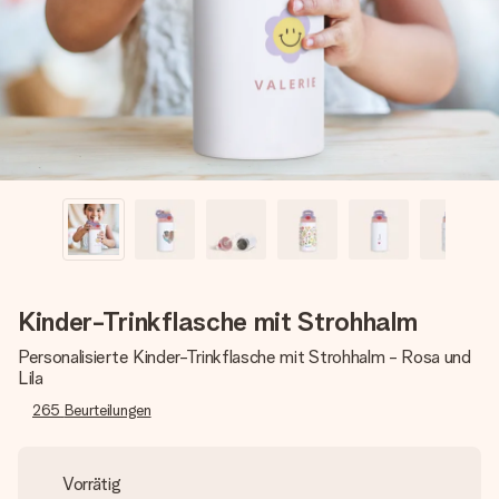
Erstelle etwas Einzigartiges in wenigen Schritten – mit
ihrem Namen, deinem Foto oder einer Nachricht von
Herzen. Kein Stress, nur pure Liebe für den perfekten
Moment.
Kinder-Trinkflasche mit Strohhalm
Personalisierte Kinder-Trinkflasche mit Strohhalm - Rosa und
Lila
265
Beurteilungen
Vorrätig