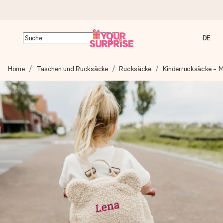
DE
Heute bestellt, in 1 Werktag verschickt
Home
Taschen und Rucksäcke
Rucksäcke
Kinderrucksäcke - 
Wir bereiten dein Geschenk sorgfältig vor und schicken es
blitzschnell – damit du es genau zum richtigen Zeitpunkt
überreichen kannst, wenn es am meisten zählt.
4,7 (basierend auf +15.000 Bewertungen)
Unsere Geschenke begeistern. Kunden bewerten uns mit
4,7 bei Google Reviews (Gesamtergebnis aller Länder, in
die wir versenden).
Mit Liebe gemacht, im Handumdrehen