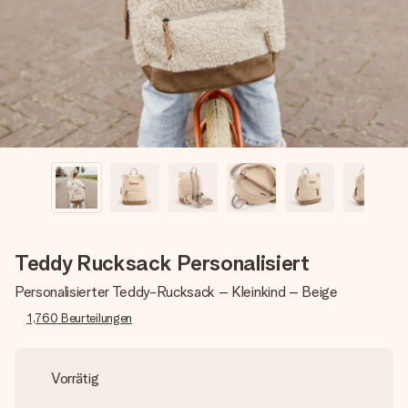
Erstelle etwas Einzigartiges in wenigen Schritten – mit
ihrem Namen, deinem Foto oder einer Nachricht von
Herzen. Kein Stress, nur pure Liebe für den perfekten
Moment.
Teddy Rucksack Personalisiert
Personalisierter Teddy-Rucksack – Kleinkind – Beige
1,760
Beurteilungen
Vorrätig