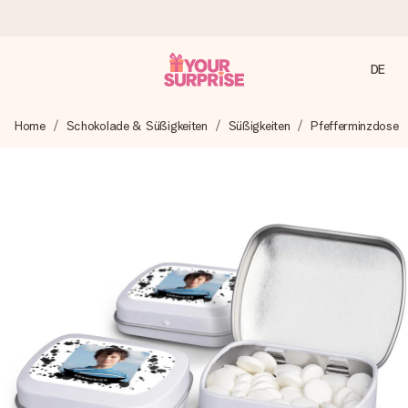
DE
Heute bestellt, in 1 Werktag verschickt
Home
Schokolade & Süßigkeiten
Süßigkeiten
Pfefferminzdose
Wir bereiten dein Geschenk sorgfältig vor und schicken es
blitzschnell – damit du es genau zum richtigen Zeitpunkt
überreichen kannst, wenn es am meisten zählt.
4,7 (basierend auf +15.000 Bewertungen)
Unsere Geschenke begeistern. Kunden bewerten uns mit
4,7 bei Google Reviews (Gesamtergebnis aller Länder, in
die wir versenden).
Mit Liebe gemacht, im Handumdrehen