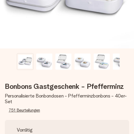
Erstelle etwas Einzigartiges in wenigen Schritten – mit
ihrem Namen, deinem Foto oder einer Nachricht von
Herzen. Kein Stress, nur pure Liebe für den perfekten
Moment.
Bonbons Gastgeschenk - Pfefferminz
Personalisierte Bonbondosen - Pfefferminzbonbons - 40er-
Set
751
Beurteilungen
Vorrätig