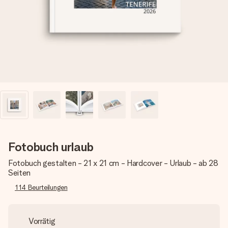
Erstelle etwas Einzigartiges in wenigen Schritten – mit
ihrem Namen, deinem Foto oder einer Nachricht von
Herzen. Kein Stress, nur pure Liebe für den perfekten
Moment.
Fotobuch urlaub
Fotobuch gestalten - 21 x 21 cm - Hardcover - Urlaub - ab 28
Seiten
114
Beurteilungen
Vorrätig