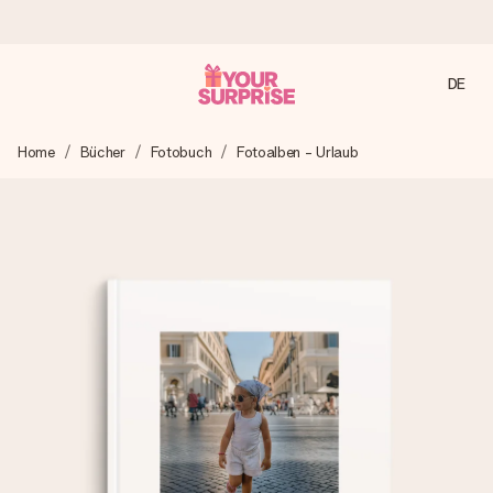
DE
Heute bestellt, in 1 Werktag verschickt
Home
Bücher
Fotobuch
Fotoalben - Urlaub
Wir bereiten dein Geschenk sorgfältig vor und schicken es
blitzschnell – damit du es genau zum richtigen Zeitpunkt
überreichen kannst, wenn es am meisten zählt.
4,7 (basierend auf +15.000 Bewertungen)
Unsere Geschenke begeistern. Kunden bewerten uns mit
4,7 bei Google Reviews (Gesamtergebnis aller Länder, in
die wir versenden).
Mit Liebe gemacht, im Handumdrehen