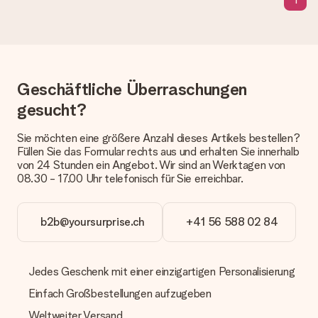
Verschenken bereit oder kann sofort an den Empfänger
geschickt werden.
Lieferzeit, Lieferoptionen und Versandkosten
Kann ich ein Lieferdatum wählen?
Geschäftliche Überraschungen
Bedauerlicherweise ist es momentan (noch) nicht möglich, das
gesucht?
Geschenk zu einem Wunschtermin liefern zu lassen.
Wie lange dauert die Lieferzeit und wann werde ich mein
Sie möchten eine größere Anzahl dieses Artikels bestellen?
Geschenk erhalten?
Füllen Sie das Formular rechts aus und erhalten Sie innerhalb
Die aktuelle Lieferzeit steht jeweils auf der Produktseite bei
von 24 Stunden ein Angebot. Wir sind an Werktagen von
dem Geschenk vermeldet. Du kannst darauf vertrauen, dass
08.30 - 17.00 Uhr telefonisch für Sie erreichbar.
eine fristgerechte Lieferung durch unsere Lieferdienste
erfolgt.
b2b@yoursurprise.ch
+41 56 588 02 84
Welche Lieferoptionen stehen zur Verfügung?
Derzeit können wir (noch) keine verschiedenen Lieferoptionen
anbieten. Das Geschenk, das bestellt wird, wird als Paket oder
Päckchen versendet. Möchtest du wissen, ob es als Paket
Jedes Geschenk mit einer einzigartigen Personalisierung
oder Päckchen geliefert wird, kontaktiere bitte unseren
Einfach Großbestellungen aufzugeben
Kundenservice.
Weltweiter Versand