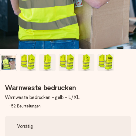
Erstelle etwas Einzigartiges in wenigen Schritten – mit
ihrem Namen, deinem Foto oder einer Nachricht von
Herzen. Kein Stress, nur pure Liebe für den perfekten
Moment.
Warnweste bedrucken
Warnweste bedrucken - gelb - L/XL
152
Beurteilungen
Vorrätig