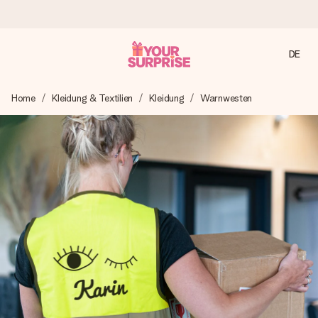
DE
Heute bestellt, in 1 Werktag verschickt
Home
Kleidung & Textilien
Kleidung
Warnwesten
Wir bereiten dein Geschenk sorgfältig vor und schicken es
blitzschnell – damit du es genau zum richtigen Zeitpunkt
überreichen kannst, wenn es am meisten zählt.
4,7 (basierend auf +15.000 Bewertungen)
Unsere Geschenke begeistern. Kunden bewerten uns mit
4,7 bei Google Reviews (Gesamtergebnis aller Länder, in
die wir versenden).
Mit Liebe gemacht, im Handumdrehen