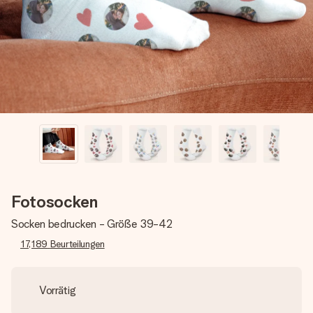
Erstelle etwas Einzigartiges in wenigen Schritten – mit
ihrem Namen, deinem Foto oder einer Nachricht von
Herzen. Kein Stress, nur pure Liebe für den perfekten
Moment.
Fotosocken
Socken bedrucken - Größe 39-42
17,189
Beurteilungen
Vorrätig