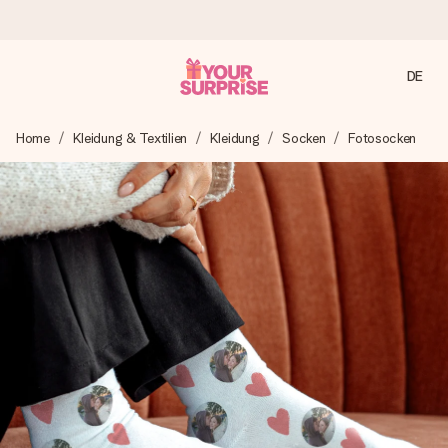
DE
Heute bestellt, in 1 Werktag verschickt
Home
Kleidung & Textilien
Kleidung
Socken
Fotosocken
Wir bereiten dein Geschenk sorgfältig vor und schicken es
blitzschnell – damit du es genau zum richtigen Zeitpunkt
überreichen kannst, wenn es am meisten zählt.
4,7 (basierend auf +15.000 Bewertungen)
Unsere Geschenke begeistern. Kunden bewerten uns mit
4,7 bei Google Reviews (Gesamtergebnis aller Länder, in
die wir versenden).
Mit Liebe gemacht, im Handumdrehen