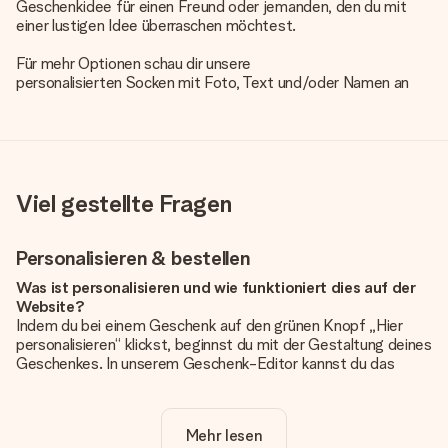
Geschenkidee für einen Freund oder jemanden, den du mit
einer lustigen Idee überraschen möchtest.
Für mehr Optionen schau dir unsere
personalisierten Socken mit Foto, Text und/oder Namen an
Viel gestellte Fragen
Personalisieren & bestellen
Was ist personalisieren und wie funktioniert dies auf der
Website?
Indem du bei einem Geschenk auf den grünen Knopf „Hier
personalisieren“ klickst, beginnst du mit der Gestaltung deines
Geschenkes. In unserem Geschenk-Editor kannst du das
Geschenk komplett nach Wunsch mit deinem eigenen Foto
und/oder Text gestalten. Wenn du möchtest, wählst du auch
noch eines unserer angebotenen Designs, um deinem
Mehr lesen
Geschenk die perfekte Ausstrahlung zu verleihen.