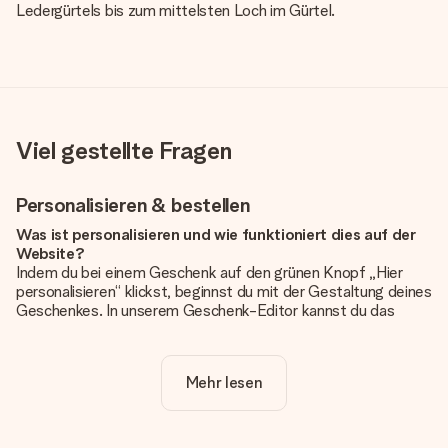
Ledergürtels bis zum mittelsten Loch im Gürtel.
Viel gestellte Fragen
Personalisieren & bestellen
Was ist personalisieren und wie funktioniert dies auf der
Website?
Indem du bei einem Geschenk auf den grünen Knopf „Hier
personalisieren“ klickst, beginnst du mit der Gestaltung deines
Geschenkes. In unserem Geschenk-Editor kannst du das
Geschenk komplett nach Wunsch mit deinem eigenen Foto
und/oder Text gestalten. Wenn du möchtest, wählst du auch
noch eines unserer angebotenen Designs, um deinem
Mehr lesen
Geschenk die perfekte Ausstrahlung zu verleihen.
Ist die Personalisierung im Preis enthalten?
Der auf der Website angezeigte Preis ist inklusive der