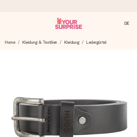
DE
Heute bestellt, in 1 Werktag verschickt
Home
Kleidung & Textilien
Kleidung
Ledergürtel
Wir bereiten dein Geschenk sorgfältig vor und schicken es
blitzschnell – damit du es genau zum richtigen Zeitpunkt
überreichen kannst, wenn es am meisten zählt.
4,7 (basierend auf +15.000 Bewertungen)
Unsere Geschenke begeistern. Kunden bewerten uns mit
4,7 bei Google Reviews (Gesamtergebnis aller Länder, in
die wir versenden).
Mit Liebe gemacht, im Handumdrehen