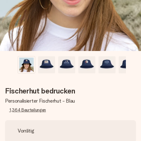
Erstelle etwas Einzigartiges in wenigen Schritten – mit
ihrem Namen, deinem Foto oder einer Nachricht von
Herzen. Kein Stress, nur pure Liebe für den perfekten
Moment.
Fischerhut bedrucken
Personalisierter Fischerhut - Blau
1,364
Beurteilungen
Vorrätig