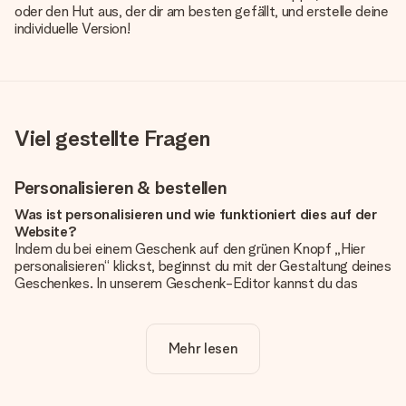
oder den Hut aus, der dir am besten gefällt, und erstelle deine
individuelle Version!
Viel gestellte Fragen
Personalisieren & bestellen
Was ist personalisieren und wie funktioniert dies auf der
Website?
Indem du bei einem Geschenk auf den grünen Knopf „Hier
personalisieren“ klickst, beginnst du mit der Gestaltung deines
Geschenkes. In unserem Geschenk-Editor kannst du das
Geschenk komplett nach Wunsch mit deinem eigenen Foto
und/oder Text gestalten. Wenn du möchtest, wählst du auch
noch eines unserer angebotenen Designs, um deinem
Mehr lesen
Geschenk die perfekte Ausstrahlung zu verleihen.
Ist die Personalisierung im Preis enthalten?
Der auf der Website angezeigte Preis ist inklusive der