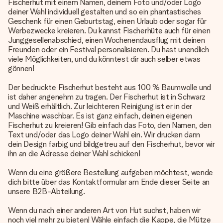
Fischerhut mit einem Namen, deinem Foto und/oder Logo
deiner Wahl individuell gestalten und so ein phantastisches
Geschenk für einen Geburtstag, einen Urlaub oder sogar für
Werbezwecke kreieren. Du kannst Fischerhüte auch für einen
Junggesellenabschied, einen Wochenendausflug mit deinen
Freunden oder ein Festival personalisieren. Du hast unendlich
viele Möglichkeiten, und du könntest dir auch selber etwas
gönnen!
Der bedruckte Fischerhut besteht aus 100 % Baumwolle und
ist daher angenehm zu tragen. Der Fischerhut ist in Schwarz
und Weiß erhältlich. Zur leichteren Reinigung ist er in der
Maschine waschbar. Es ist ganz einfach, deinen eigenen
Fischerhut zu kreieren! Gib einfach das Foto, den Namen, den
Text und/oder das Logo deiner Wahl ein. Wir drucken dann
dein Design farbig und bildgetreu auf den Fischerhut, bevor wir
ihn an die Adresse deiner Wahl schicken!
Wenn du eine größere Bestellung aufgeben möchtest, wende
dich bitte über das Kontaktformular am Ende dieser Seite an
unsere B2B-Abteilung.
Wenn du nach einer anderen Art von Hut suchst, haben wir
noch viel mehr zu bieten! Wähle einfach die Kappe, die Mütze