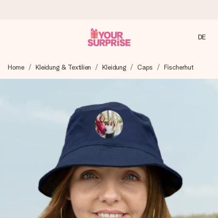
DE
Heute bestellt, in 1 Werktag verschickt
Home
Kleidung & Textilien
Kleidung
Caps
Fischerhut
Wir bereiten dein Geschenk sorgfältig vor und schicken es
blitzschnell – damit du es genau zum richtigen Zeitpunkt
überreichen kannst, wenn es am meisten zählt.
4,7 (basierend auf +15.000 Bewertungen)
Unsere Geschenke begeistern. Kunden bewerten uns mit
4,7 bei Google Reviews (Gesamtergebnis aller Länder, in
die wir versenden).
Mit Liebe gemacht, im Handumdrehen