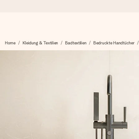
Heute bestellt, in 1 Werktag verschickt
Home
Kleidung & Textilien
Badtextilien
Bedruckte Handtücher
Wir bereiten dein Geschenk sorgfältig vor und schicken es bli
4,7 (basierend auf +15.000 Bewertungen)
Unsere Geschenke begeistern. Kunden bewerten uns mit 4,7 be
Mit Liebe gemacht, im Handumdrehen
Erstelle etwas Einzigartiges in wenigen Schritten – mit ihre