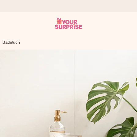
Badetuch
tzschnell – damit du es genau zum richtigen Zeitpunkt überreichen k
i Google Reviews (Gesamtergebnis aller Länder, in die wir versen
m Namen, deinem Foto oder einer Nachricht von Herzen. Kein Stress,