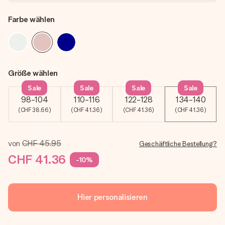
Farbe wählen
Größe wählen
Sale
Sale
Sale
Sale
98-104
110-116
122-128
134-140
(CHF 38.66)
(CHF 41.36)
(CHF 41.36)
(CHF 41.36)
von
CHF 45.95
Geschäftliche Bestellung?
CHF 41.36
-10%
Hier personalisieren