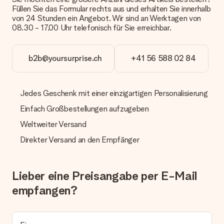
mit normaler Überweisung, Sofortüberweisung, Paypal,
Füllen Sie das Formular rechts aus und erhalten Sie innerhalb
Kreditkarte oder auf Rechnung über Klarna. Bei einer
von 24 Stunden ein Angebot. Wir sind an Werktagen von
manuellen Überweisung verlängert sich die Lieferzeit des
08.30 - 17.00 Uhr telefonisch für Sie erreichbar.
Geschenks jedoch um 3 Werktage.
Geschenk empfangen
b2b@yoursurprise.ch
+41 56 588 02 84
Was, wenn das Geschenk meine Erwartungen nicht
erfüllt?
Sollte das Geschenk wider Erwarten deine Erwartungen nicht
Jedes Geschenk mit einer einzigartigen Personalisierung
erfüllen, bitten wir dich, unseren Kundenservice zu
Einfach Großbestellungen aufzugeben
kontaktieren. Dort wird dir umgehend ein passender
Lösungsvorschlag unterbreitet.
Weltweiter Versand
Wird die Rechnung mit der Bestellung mitverschickt?
Direkter Versand an den Empfänger
Alle Lieferungen erfolgen ohne Rechnung und/oder
Lieferschein. Die Rechnung zu deiner Bestellung erhältst du
zeitgleich mit der Bestätigungsmail und kannst sie jederzeit in
Lieber eine Preisangabe per E-Mail
deinem MySurprise Account einsehen. Du kannst das
Geschenk also direkt beim Empfänger liefern lassen und es
empfangen?
bleibt eine echte Überraschung!