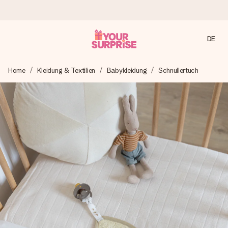
DE
Heute bestellt, in 1 Werktag verschickt
Home
Kleidung & Textilien
Babykleidung
Schnullertuch
Wir bereiten dein Geschenk sorgfältig vor und schicken es
blitzschnell – damit du es genau zum richtigen Zeitpunkt
überreichen kannst, wenn es am meisten zählt.
4,7 (basierend auf +15.000 Bewertungen)
Unsere Geschenke begeistern. Kunden bewerten uns mit
4,7 bei Google Reviews (Gesamtergebnis aller Länder, in
die wir versenden).
Mit Liebe gemacht, im Handumdrehen