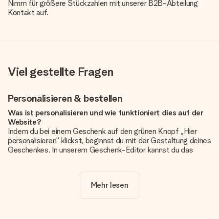
Nimm für größere Stückzahlen mit unserer B2B-Abteilung
Kontakt auf.
Viel gestellte Fragen
Personalisieren & bestellen
Was ist personalisieren und wie funktioniert dies auf der
Website?
Indem du bei einem Geschenk auf den grünen Knopf „Hier
personalisieren“ klickst, beginnst du mit der Gestaltung deines
Geschenkes. In unserem Geschenk-Editor kannst du das
Geschenk komplett nach Wunsch mit deinem eigenen Foto
und/oder Text gestalten. Wenn du möchtest, wählst du auch
noch eines unserer angebotenen Designs, um deinem
Mehr lesen
Geschenk die perfekte Ausstrahlung zu verleihen.
Ist die Personalisierung im Preis enthalten?
Der auf der Website angezeigte Preis ist inklusive der