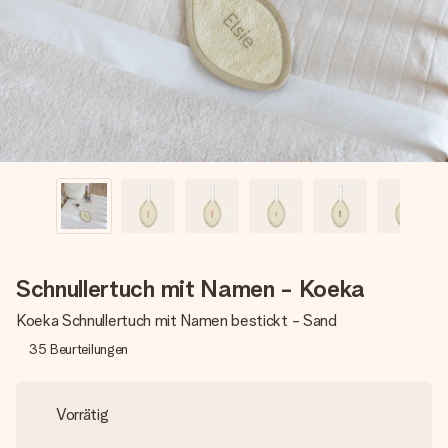
Erstelle etwas Einzigartiges in wenigen Schritten – mit
ihrem Namen, deinem Foto oder einer Nachricht von
Herzen. Kein Stress, nur pure Liebe für den perfekten
Moment.
Schnullertuch mit Namen - Koeka
Koeka Schnullertuch mit Namen bestickt - Sand
35
Beurteilungen
Vorrätig