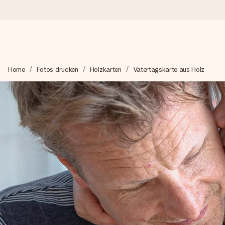
Heute bestellt, in 1 Werktag verschickt
Home
Fotos drucken
Holzkarten
Vatertagskarte aus Holz
Wir bereiten dein Geschenk sorgfältig vor und schicken es bli
4,7 (basierend auf +15.000 Bewertungen)
Unsere Geschenke begeistern. Kunden bewerten uns mit 4,7 be
Mit Liebe gemacht, im Handumdrehen
Erstelle etwas Einzigartiges in wenigen Schritten – mit ihre