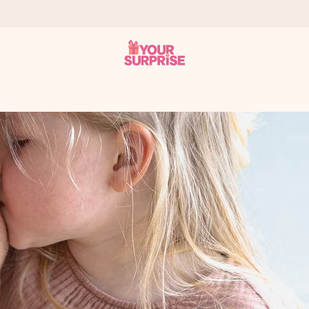
tzschnell – damit du es genau zum richtigen Zeitpunkt überreichen k
i Google Reviews (Gesamtergebnis aller Länder, in die wir versen
m Namen, deinem Foto oder einer Nachricht von Herzen. Kein Stress,