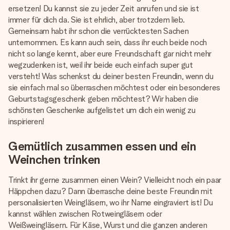
Erstelle etwas Einzigartiges in wenigen Schritten – mit
ersetzen! Du kannst sie zu jeder Zeit anrufen und sie ist
ihrem Namen, deinem Foto oder einer Nachricht von
immer für dich da. Sie ist ehrlich, aber trotzdem lieb.
Herzen. Kein Stress, nur pure Liebe für den perfekten
Gemeinsam habt ihr schon die verrücktesten Sachen
Moment.
unternommen. Es kann auch sein, dass ihr euch beide noch
nicht so lange kennt, aber eure Freundschaft gar nicht mehr
wegzudenken ist, weil ihr beide euch einfach super gut
versteht! Was schenkst du deiner besten Freundin, wenn du
sie einfach mal so überraschen möchtest oder ein besonderes
Geburtstagsgeschenk geben möchtest? Wir haben die
schönsten Geschenke aufgelistet um dich ein wenig zu
inspirieren!
Gemütlich zusammen essen und ein
Weinchen trinken
Trinkt ihr gerne zusammen einen Wein? Vielleicht noch ein paar
Häppchen dazu? Dann überrasche deine beste Freundin mit
personalisierten Weingläsern, wo ihr Name eingraviert ist! Du
kannst wählen zwischen Rotweingläsern oder
Weißweingläsern. Für Käse, Wurst und die ganzen anderen