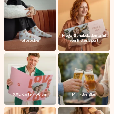
Mega-Schokoladentafel
Fotosocken
von Ritter Sport
XXL Karte - 50 cm
Mini-Bierglas