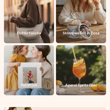
Puffer tasche
Stroopwafels in Dose
Fotobuch
Aperol Spritz Glas