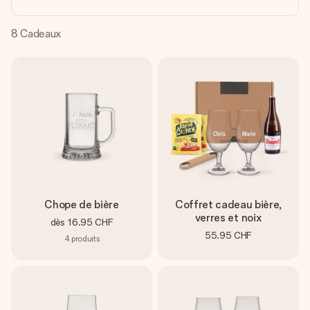
Créez quelque chose d’unique en quelques étapes – avec
son prénom, votre photo ou un message qui touche le cœur.
Sans complications, juste tout l’amour pour le moment idéal.
8
Cadeaux
Chope de bière
Coffret cadeau bière,
verres et noix
dès
16.95 CHF
55.95 CHF
4
produits