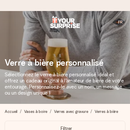
FR
Commandé ce jour, expédié sous 24h
Nous préparons votre cadeau avec attention et l’envoyons
en un éclair – pour que vous puissiez l’offrir au bon moment,
quand cela compte le plus.
Verre à bière personnalisé
Sélectionnez le verre à bière personnalisé idéal et
4,7 (sur la base de +15 000 avis)
offrez un cadeau original à l'amateur de bière de votre
Nos cadeaux sont appréciés. Les clients nous attribuent
entourage. Personnalisez-le avec un nom, un message
une note de 4,7 sur Google Reviews (total de tous les
ou un design unique !
pays où nous sommes présents).
Accueil
Vases à boire
Verres avec gravure
Verres à bière
Carte de vœux gratuite
Filtrer