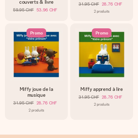
Créez quelque chose d’unique en quelques étapes – avec
couverts & livre
31.95 CHF
28.76 CHF
son prénom, votre photo ou un message qui touche le cœur.
59.95 CHF
53.96 CHF
2
produits
Sans complications, juste tout l’amour pour le moment idéal.
Promo
Promo
Miffy joue de la
Miffy apprend à lire
musique
31.95 CHF
28.76 CHF
31.95 CHF
28.76 CHF
2
produits
2
produits