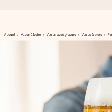
Commandé ce jour, expédié sous 24h
Accueil
Vases à boire
Verres avec gravure
Verres à bière
Pin
Nous préparons votre cadeau avec attention et l’envoyons en un
4,7 (sur la base de +15 000 avis)
Nos cadeaux sont appréciés. Les clients nous attribuent une
Carte de vœux gratuite
Créez quelque chose d’unique en quelques étapes – avec son p