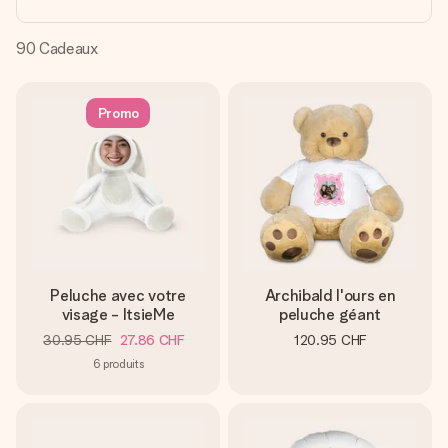
Créez quelque chose d’unique en quelques étapes – avec
son prénom, votre photo ou un message qui touche le cœur.
Sans complications, juste tout l’amour pour le moment idéal.
90
Cadeaux
Promo
Peluche avec votre
Archibald l'ours en
visage - ItsieMe
peluche géant
30.95 CHF
27.86 CHF
120.95 CHF
6
produits